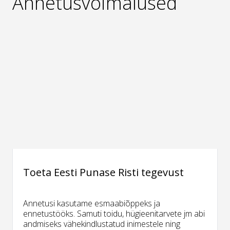
Annetusvõimalused
Toeta Eesti Punase Risti tegevust
Annetusi kasutame esmaabiõppeks ja
ennetustööks. Samuti toidu, hügieenitarvete jm abi
andmiseks vähekindlustatud inimestele ning