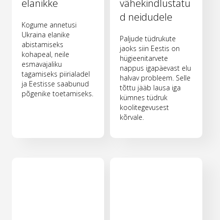
elanikke
vähekindlustatu
d neidudele
Kogume annetusi
Ukraina elanike
Paljude tüdrukute
abistamiseks
jaoks siin Eestis on
kohapeal, neile
hügieenitarvete
esmavajaliku
nappus igapäevast elu
tagamiseks piirialadel
halvav probleem. Selle
ja Eestisse saabunud
tõttu jääb lausa iga
põgenike toetamiseks.
kümnes tüdruk
koolitegevusest
kõrvale.