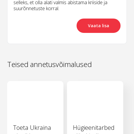
selleks, et olla alati valmis abistama kriiside ja
suurõnnetuste korral.
Vaata lisa
Teised annetusvõimalused
Toeta Ukraina
Hügieenitarbed