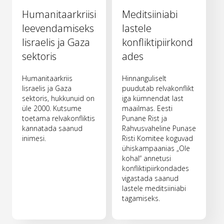
Humanitaarkriisi
Meditsiiniabi
leevendamiseks
lastele
Iisraelis ja Gaza
konfliktipiirkond
sektoris
ades
Humanitaarkriis
Hinnanguliselt
Iisraelis ja Gaza
puudutab relvakonflikt
sektoris, hukkunuid on
iga kümnendat last
üle 2000. Kutsume
maailmas. Eesti
toetama relvakonfliktis
Punane Rist ja
kannatada saanud
Rahvusvaheline Punase
inimesi.
Risti Komitee koguvad
ühiskampaanias „Ole
kohal“ annetusi
konfliktipiirkondades
vigastada saanud
lastele meditsiiniabi
tagamiseks.