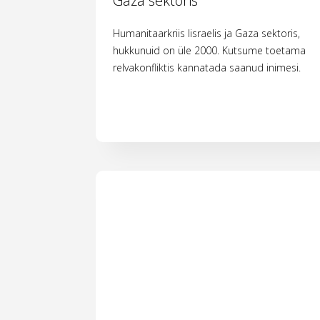
Gaza sektoris
Humanitaarkriis Iisraelis ja Gaza sektoris,
hukkunuid on üle 2000. Kutsume toetama
relvakonfliktis kannatada saanud inimesi.