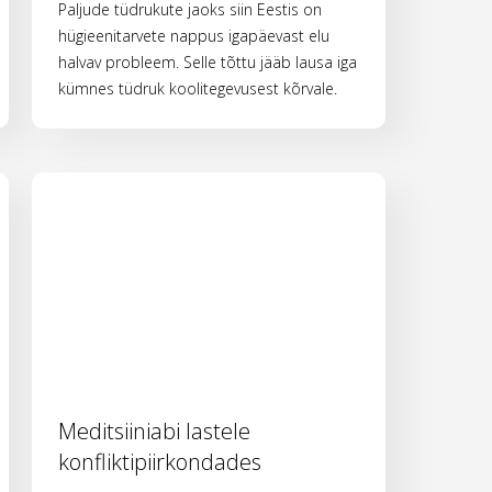
Paljude tüdrukute jaoks siin Eestis on
hügieenitarvete nappus igapäevast elu
halvav probleem. Selle tõttu jääb lausa iga
kümnes tüdruk koolitegevusest kõrvale.
Meditsiiniabi lastele
konfliktipiirkondades