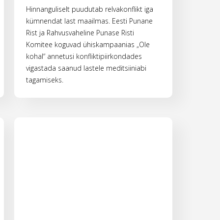
Hinnanguliselt puudutab relvakonflikt iga
kümnendat last maailmas. Eesti Punane
Rist ja Rahvusvaheline Punase Risti
Komitee koguvad ühiskampaanias „Ole
kohal“ annetusi konfliktipiirkondades
vigastada saanud lastele meditsiiniabi
tagamiseks.