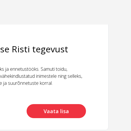
se Risti tegevust
 ja ennetustööks. Samuti toidu,
vähekindlustatud inimestele ning selleks,
ide ja suurõnnetuste korral.
Vaata lisa