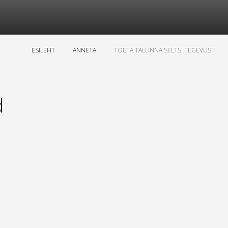
ESILEHT
ANNETA
TOETA TALLINNA SELTSI TEGEVUST
d