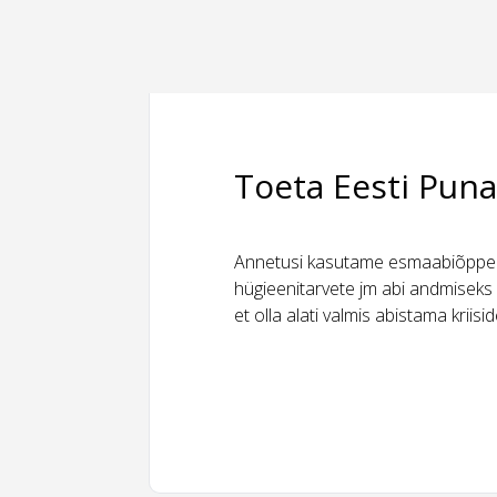
Toeta Eesti Puna
Annetusi kasutame esmaabiõppeks
hügieenitarvete jm abi andmiseks 
et olla alati valmis abistama kriis