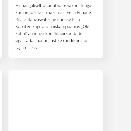
Hinnanguliselt puudutab relvakonflikt iga
kümnendat last maailmas. Eesti Punane
Rist ja Rahvusvaheline Punase Risti
Komitee koguvad ühiskampaanias „Ole
kohal“ annetusi konfliktipiirkondades
vigastada saanud lastele meditsiiniabi
tagamiseks.