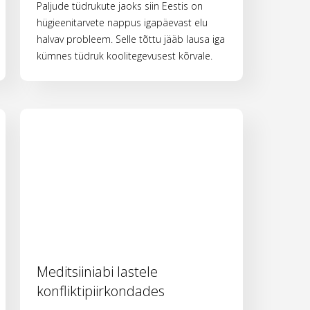
Paljude tüdrukute jaoks siin Eestis on
hügieenitarvete nappus igapäevast elu
halvav probleem. Selle tõttu jääb lausa iga
kümnes tüdruk koolitegevusest kõrvale.
Meditsiiniabi lastele
konfliktipiirkondades