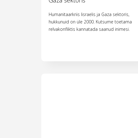
Gaza sektoris
Humanitaarkriis Iisraelis ja Gaza sektoris,
hukkunuid on üle 2000. Kutsume toetama
relvakonfliktis kannatada saanud inimesi.