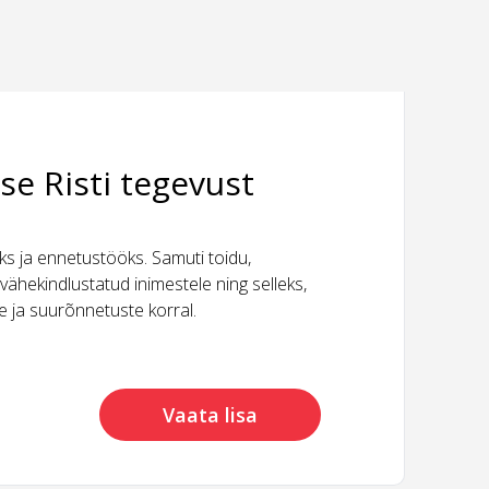
se Risti tegevust
 ja ennetustööks. Samuti toidu,
vähekindlustatud inimestele ning selleks,
ide ja suurõnnetuste korral.
Vaata lisa