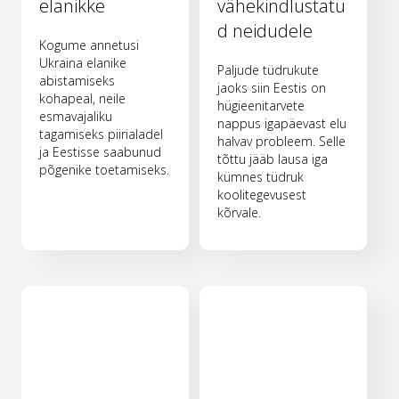
elanikke
vähekindlustatu
d neidudele
Kogume annetusi
Ukraina elanike
Paljude tüdrukute
abistamiseks
jaoks siin Eestis on
kohapeal, neile
hügieenitarvete
esmavajaliku
nappus igapäevast elu
tagamiseks piirialadel
halvav probleem. Selle
ja Eestisse saabunud
tõttu jääb lausa iga
põgenike toetamiseks.
kümnes tüdruk
koolitegevusest
kõrvale.