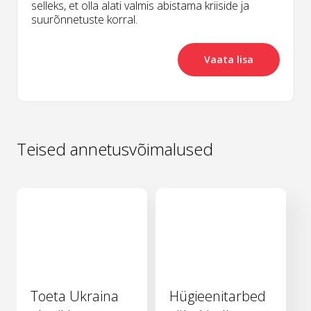
selleks, et olla alati valmis abistama kriiside ja
suurõnnetuste korral.
Vaata lisa
Teised annetusvõimalused
Toeta Ukraina
Hügieenitarbed