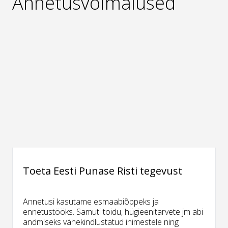
Annetusvõimalused
Toeta Eesti Punase Risti tegevust
Annetusi kasutame esmaabiõppeks ja
ennetustööks. Samuti toidu, hügieenitarvete jm abi
andmiseks vähekindlustatud inimestele ning