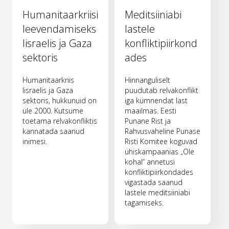
Humanitaarkriisi
Meditsiiniabi
leevendamiseks
lastele
Iisraelis ja Gaza
konfliktipiirkond
sektoris
ades
Humanitaarkriis
Hinnanguliselt
Iisraelis ja Gaza
puudutab relvakonflikt
sektoris, hukkunuid on
iga kümnendat last
üle 2000. Kutsume
maailmas. Eesti
toetama relvakonfliktis
Punane Rist ja
kannatada saanud
Rahvusvaheline Punase
inimesi.
Risti Komitee koguvad
ühiskampaanias „Ole
kohal“ annetusi
konfliktipiirkondades
vigastada saanud
lastele meditsiiniabi
tagamiseks.