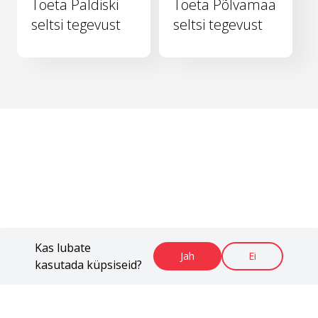
Toeta Paldiski
Toeta Põlvamaa
seltsi tegevust
seltsi tegevust
Kas lubate
Jah
Ei
kasutada küpsiseid?