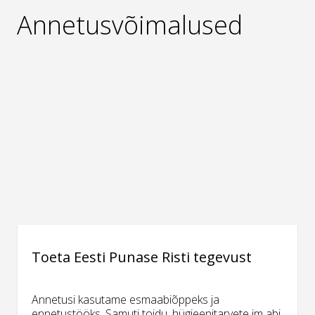
Annetusvõimalused
Toeta Eesti Punase Risti tegevust
Annetusi kasutame esmaabiõppeks ja
ennetustööks. Samuti toidu, hügieenitarvete jm abi