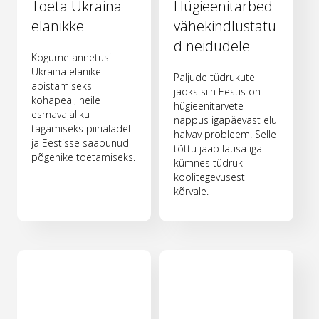
Toeta Ukraina
Hügieenitarbed
elanikke
vähekindlustatu
d neidudele
Kogume annetusi
Ukraina elanike
Paljude tüdrukute
abistamiseks
jaoks siin Eestis on
kohapeal, neile
hügieenitarvete
esmavajaliku
nappus igapäevast elu
tagamiseks piirialadel
halvav probleem. Selle
ja Eestisse saabunud
tõttu jääb lausa iga
põgenike toetamiseks.
kümnes tüdruk
koolitegevusest
kõrvale.