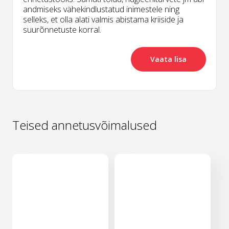
andmiseks vähekindlustatud inimestele ning
selleks, et olla alati valmis abistama kriiside ja
suurõnnetuste korral.
Vaata lisa
Teised annetusvõimalused