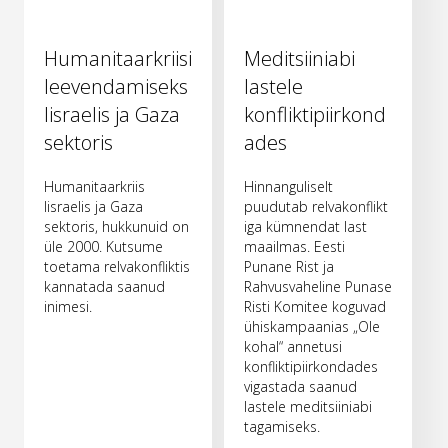
Humanitaarkriisi
Meditsiiniabi
leevendamiseks
lastele
Iisraelis ja Gaza
konfliktipiirkond
sektoris
ades
Humanitaarkriis
Hinnanguliselt
Iisraelis ja Gaza
puudutab relvakonflikt
sektoris, hukkunuid on
iga kümnendat last
üle 2000. Kutsume
maailmas. Eesti
toetama relvakonfliktis
Punane Rist ja
kannatada saanud
Rahvusvaheline Punase
inimesi.
Risti Komitee koguvad
ühiskampaanias „Ole
kohal“ annetusi
konfliktipiirkondades
vigastada saanud
lastele meditsiiniabi
tagamiseks.