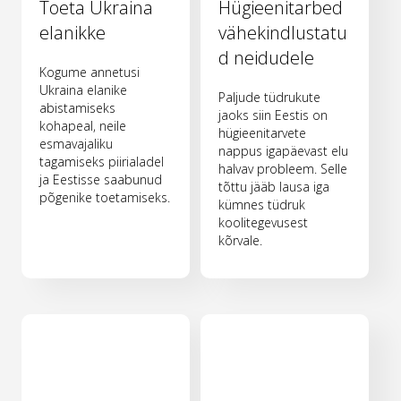
Toeta Ukraina
Hügieenitarbed
elanikke
vähekindlustatu
d neidudele
Kogume annetusi
Ukraina elanike
Paljude tüdrukute
abistamiseks
jaoks siin Eestis on
kohapeal, neile
hügieenitarvete
esmavajaliku
nappus igapäevast elu
tagamiseks piirialadel
halvav probleem. Selle
ja Eestisse saabunud
tõttu jääb lausa iga
põgenike toetamiseks.
kümnes tüdruk
koolitegevusest
kõrvale.