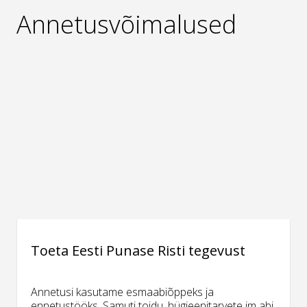
Annetusvõimalused
Toeta Eesti Punase Risti tegevust
Annetusi kasutame esmaabiõppeks ja
ennetustööks. Samuti toidu, hügieenitarvete jm abi