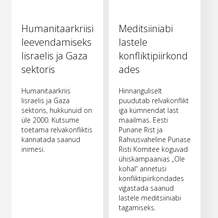
Humanitaarkriisi
Meditsiiniabi
leevendamiseks
lastele
Iisraelis ja Gaza
konfliktipiirkond
sektoris
ades
Humanitaarkriis
Hinnanguliselt
Iisraelis ja Gaza
puudutab relvakonflikt
sektoris, hukkunuid on
iga kümnendat last
üle 2000. Kutsume
maailmas. Eesti
toetama relvakonfliktis
Punane Rist ja
kannatada saanud
Rahvusvaheline Punase
inimesi.
Risti Komitee koguvad
ühiskampaanias „Ole
kohal“ annetusi
konfliktipiirkondades
vigastada saanud
lastele meditsiiniabi
tagamiseks.