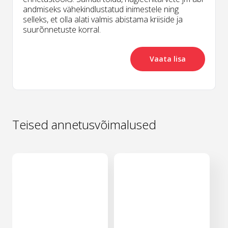
andmiseks vähekindlustatud inimestele ning
selleks, et olla alati valmis abistama kriiside ja
suurõnnetuste korral.
Vaata lisa
Teised annetusvõimalused