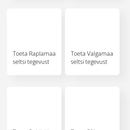
Toeta Raplamaa
Toeta Valgamaa
seltsi tegevust
seltsi tegevust