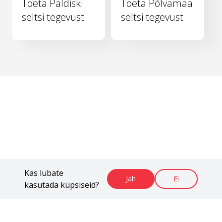
Toeta Paldiski
Toeta Põlvamaa
seltsi tegevust
seltsi tegevust
Kas lubate
Jah
Ei
kasutada küpsiseid?