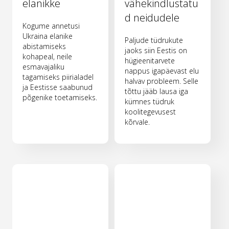
elanikke
vähekindlustatu
d neidudele
Kogume annetusi
Ukraina elanike
Paljude tüdrukute
abistamiseks
jaoks siin Eestis on
kohapeal, neile
hügieenitarvete
esmavajaliku
nappus igapäevast elu
tagamiseks piirialadel
halvav probleem. Selle
ja Eestisse saabunud
tõttu jääb lausa iga
põgenike toetamiseks.
kümnes tüdruk
koolitegevusest
kõrvale.