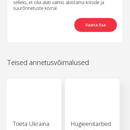
selleks, et olla alati valmis abistama kriiside ja
suurõnnetuste korral.
Vaata lisa
Teised annetusvõimalused
Toeta Ukraina
Hügieenitarbed