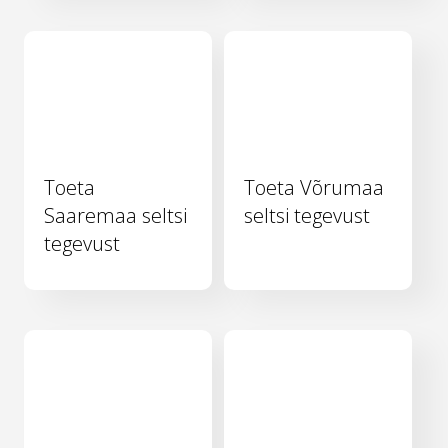
Toeta
Toeta Võrumaa
Saaremaa seltsi
seltsi tegevust
tegevust