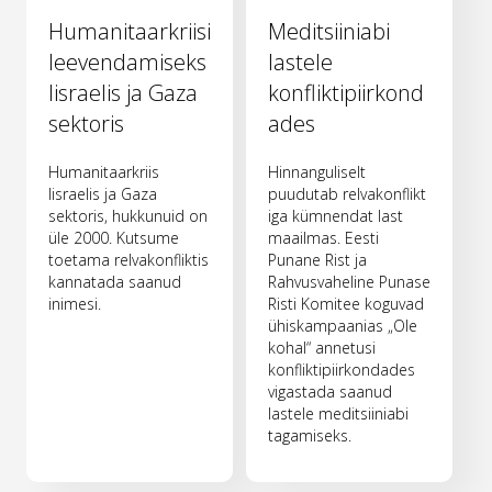
Humanitaarkriisi
Meditsiiniabi
leevendamiseks
lastele
Iisraelis ja Gaza
konfliktipiirkond
sektoris
ades
Humanitaarkriis
Hinnanguliselt
Iisraelis ja Gaza
puudutab relvakonflikt
sektoris, hukkunuid on
iga kümnendat last
üle 2000. Kutsume
maailmas. Eesti
toetama relvakonfliktis
Punane Rist ja
kannatada saanud
Rahvusvaheline Punase
inimesi.
Risti Komitee koguvad
ühiskampaanias „Ole
kohal“ annetusi
konfliktipiirkondades
vigastada saanud
lastele meditsiiniabi
tagamiseks.