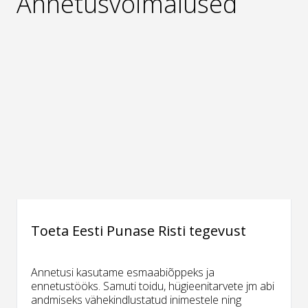
Annetusvõimalused
Toeta Eesti Punase Risti tegevust
Annetusi kasutame esmaabiõppeks ja
ennetustööks. Samuti toidu, hügieenitarvete jm abi
andmiseks vähekindlustatud inimestele ning