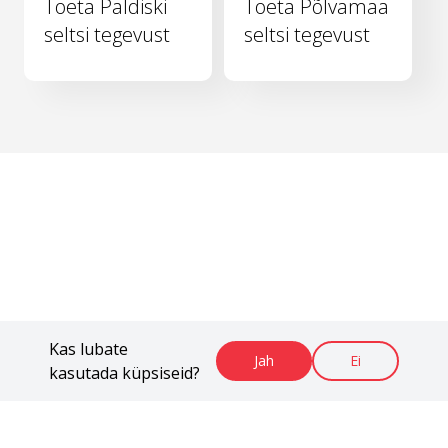
Toeta Paldiski
Toeta Põlvamaa
seltsi tegevust
seltsi tegevust
Kas lubate
Jah
Ei
kasutada küpsiseid?