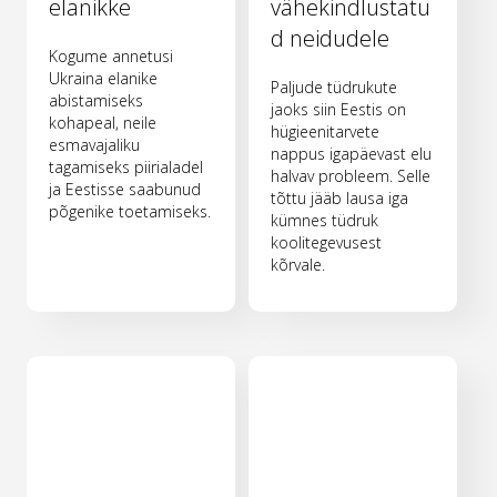
elanikke
vähekindlustatu
d neidudele
Kogume annetusi
Ukraina elanike
Paljude tüdrukute
abistamiseks
jaoks siin Eestis on
kohapeal, neile
hügieenitarvete
esmavajaliku
nappus igapäevast elu
tagamiseks piirialadel
halvav probleem. Selle
ja Eestisse saabunud
tõttu jääb lausa iga
põgenike toetamiseks.
kümnes tüdruk
koolitegevusest
kõrvale.