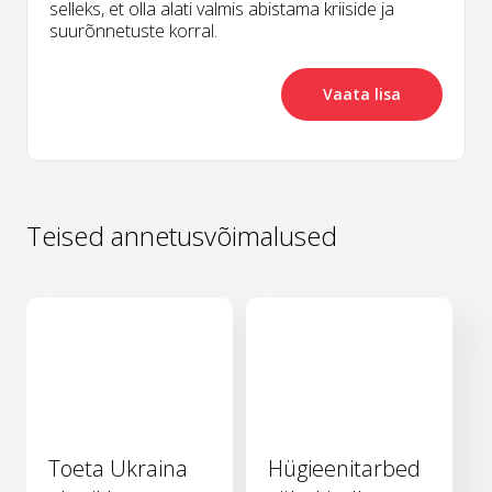
selleks, et olla alati valmis abistama kriiside ja
suurõnnetuste korral.
Vaata lisa
Teised annetusvõimalused
Toeta Ukraina
Hügieenitarbed