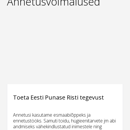
Annetusvõimalused
Toeta Eesti Punase Risti tegevust
Annetusi kasutame esmaabiõppeks ja
ennetustööks. Samuti toidu, hügieenitarvete jm abi
andmiseks vähekindlustatud inimestele ning