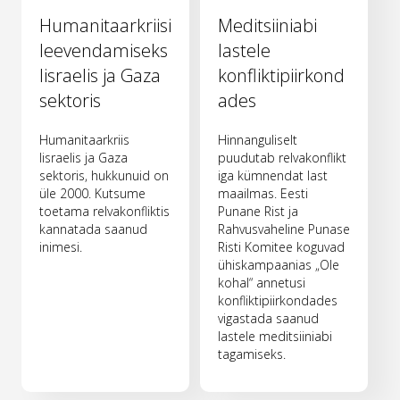
Humanitaarkriisi
Meditsiiniabi
leevendamiseks
lastele
Iisraelis ja Gaza
konfliktipiirkond
sektoris
ades
Humanitaarkriis
Hinnanguliselt
Iisraelis ja Gaza
puudutab relvakonflikt
sektoris, hukkunuid on
iga kümnendat last
üle 2000. Kutsume
maailmas. Eesti
toetama relvakonfliktis
Punane Rist ja
kannatada saanud
Rahvusvaheline Punase
inimesi.
Risti Komitee koguvad
ühiskampaanias „Ole
kohal“ annetusi
konfliktipiirkondades
vigastada saanud
lastele meditsiiniabi
tagamiseks.