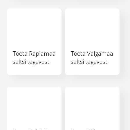
Toeta Raplamaa
Toeta Valgamaa
seltsi tegevust
seltsi tegevust