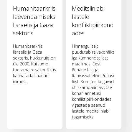
Humanitaarkriisi
Meditsiiniabi
leevendamiseks
lastele
Iisraelis ja Gaza
konfliktipiirkond
sektoris
ades
Humanitaarkriis
Hinnanguliselt
Iisraelis ja Gaza
puudutab relvakonflikt
sektoris, hukkunuid on
iga kümnendat last
üle 2000. Kutsume
maailmas. Eesti
toetama relvakonfliktis
Punane Rist ja
kannatada saanud
Rahvusvaheline Punase
inimesi.
Risti Komitee koguvad
ühiskampaanias „Ole
kohal“ annetusi
konfliktipiirkondades
vigastada saanud
lastele meditsiiniabi
tagamiseks.