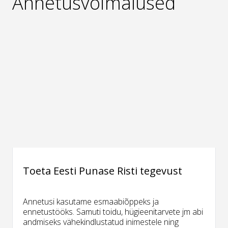
Annetusvõimalused
Toeta Eesti Punase Risti tegevust
Annetusi kasutame esmaabiõppeks ja
ennetustööks. Samuti toidu, hügieenitarvete jm abi
andmiseks vähekindlustatud inimestele ning