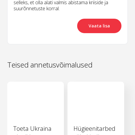
selleks, et olla alati valmis abistama kriiside ja
suurõnnetuste korral.
Vaata lisa
Teised annetusvõimalused
Toeta Ukraina
Hügieenitarbed