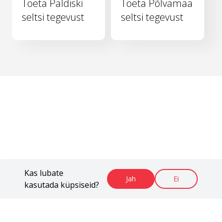
Toeta Paldiski
Toeta Põlvamaa
seltsi tegevust
seltsi tegevust
Kas lubate
Jah
Ei
kasutada küpsiseid?