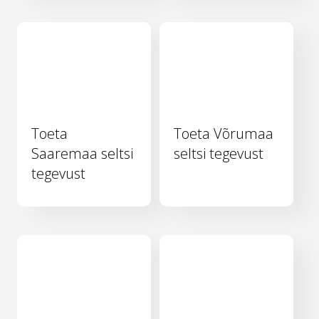
Toeta
Toeta Võrumaa
Saaremaa seltsi
seltsi tegevust
tegevust