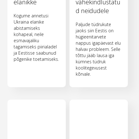
elanikke
vähekindlustatu
d neidudele
Kogume annetusi
Ukraina elanike
Paljude tüdrukute
abistamiseks
jaoks siin Eestis on
kohapeal, neile
hügieenitarvete
esmavajaliku
nappus igapäevast elu
tagamiseks piirialadel
halvav probleem. Selle
ja Eestisse saabunud
tõttu jääb lausa iga
põgenike toetamiseks.
kümnes tüdruk
koolitegevusest
kõrvale.