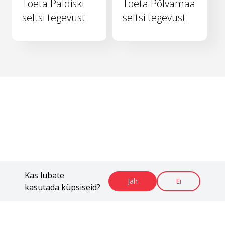
Toeta Paldiski
Toeta Põlvamaa
seltsi tegevust
seltsi tegevust
Kas lubate
Jah
Ei
kasutada küpsiseid?