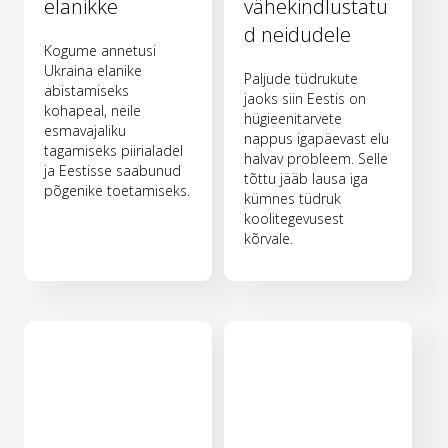
elanikke
vähekindlustatu
d neidudele
Kogume annetusi
Ukraina elanike
Paljude tüdrukute
abistamiseks
jaoks siin Eestis on
kohapeal, neile
hügieenitarvete
esmavajaliku
nappus igapäevast elu
tagamiseks piirialadel
halvav probleem. Selle
ja Eestisse saabunud
tõttu jääb lausa iga
põgenike toetamiseks.
kümnes tüdruk
koolitegevusest
kõrvale.