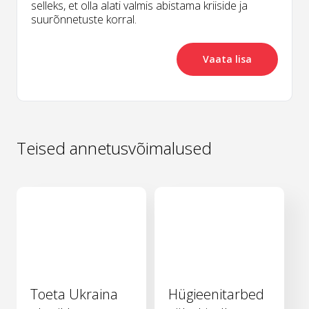
selleks, et olla alati valmis abistama kriiside ja
suurõnnetuste korral.
Vaata lisa
Teised annetusvõimalused
Toeta Ukraina
Hügieenitarbed