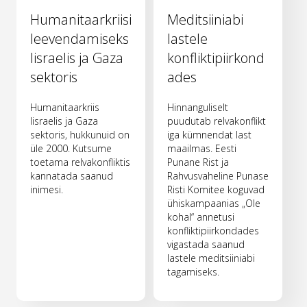
Humanitaarkriisi
Meditsiiniabi
leevendamiseks
lastele
Iisraelis ja Gaza
konfliktipiirkond
sektoris
ades
Humanitaarkriis
Hinnanguliselt
Iisraelis ja Gaza
puudutab relvakonflikt
sektoris, hukkunuid on
iga kümnendat last
üle 2000. Kutsume
maailmas. Eesti
toetama relvakonfliktis
Punane Rist ja
kannatada saanud
Rahvusvaheline Punase
inimesi.
Risti Komitee koguvad
ühiskampaanias „Ole
kohal“ annetusi
konfliktipiirkondades
vigastada saanud
lastele meditsiiniabi
tagamiseks.