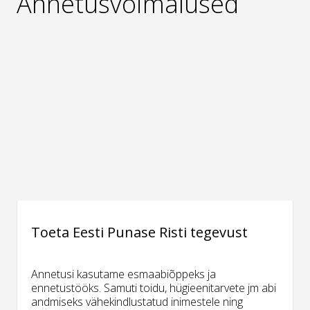
Annetusvõimalused
Toeta Eesti Punase Risti tegevust
Annetusi kasutame esmaabiõppeks ja
ennetustööks. Samuti toidu, hügieenitarvete jm abi
andmiseks vähekindlustatud inimestele ning