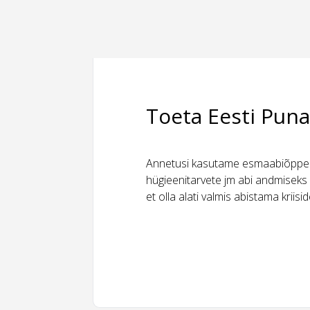
Toeta Eesti Puna
Annetusi kasutame esmaabiõppeks
hügieenitarvete jm abi andmiseks 
et olla alati valmis abistama kriis