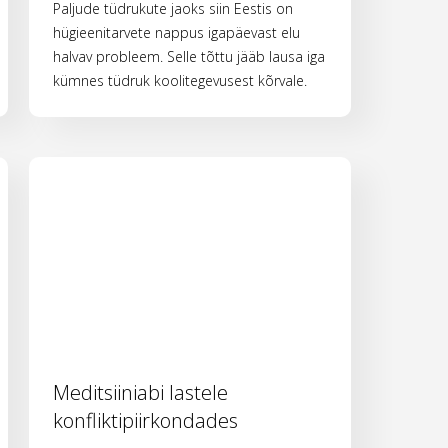
Paljude tüdrukute jaoks siin Eestis on
hügieenitarvete nappus igapäevast elu
halvav probleem. Selle tõttu jääb lausa iga
kümnes tüdruk koolitegevusest kõrvale.
Meditsiiniabi lastele
konfliktipiirkondades