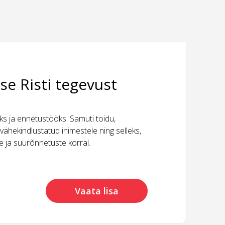
se Risti tegevust
 ja ennetustööks. Samuti toidu,
vähekindlustatud inimestele ning selleks,
ide ja suurõnnetuste korral.
Vaata lisa