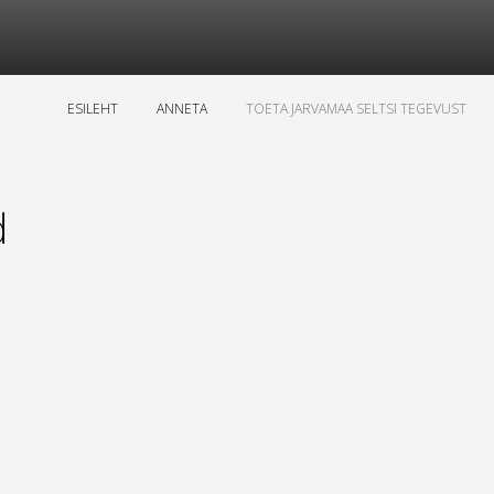
ESILEHT
ANNETA
TOETA JARVAMAA SELTSI TEGEVUST
d