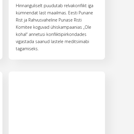
Hinnanguliselt puudutab relvakonflikt iga
kümnendat last maailmas. Eesti Punane
Rist ja Rahvusvaheline Punase Risti
Komitee koguvad ühiskampaanias „Ole
kohal“ annetusi konfliktipiirkondades
vigastada saanud lastele meditsiiniabi
tagamiseks.