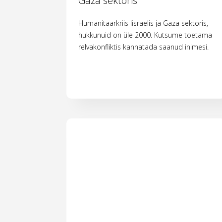
Gaza sektoris
Humanitaarkriis Iisraelis ja Gaza sektoris,
hukkunuid on üle 2000. Kutsume toetama
relvakonfliktis kannatada saanud inimesi.