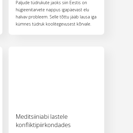
Paljude tüdrukute jaoks siin Eestis on
hügieenitarvete nappus igapäevast elu
halvav probleem. Selle tõttu jääb lausa iga
kümnes tüdruk koolitegevusest kõrvale.
Meditsiiniabi lastele
konfliktipiirkondades