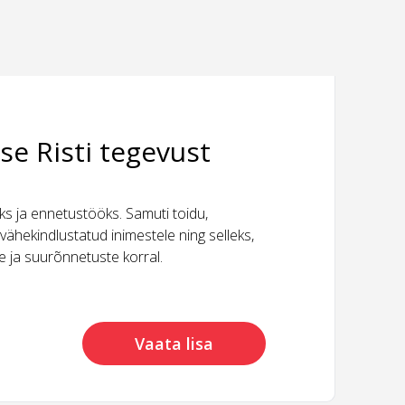
se Risti tegevust
 ja ennetustööks. Samuti toidu,
vähekindlustatud inimestele ning selleks,
ide ja suurõnnetuste korral.
Vaata lisa