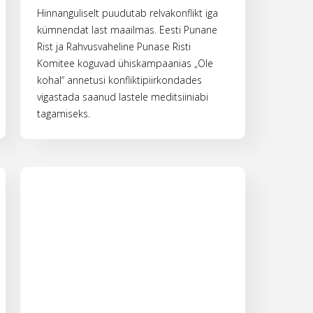
Hinnanguliselt puudutab relvakonflikt iga
kümnendat last maailmas. Eesti Punane
Rist ja Rahvusvaheline Punase Risti
Komitee koguvad ühiskampaanias „Ole
kohal“ annetusi konfliktipiirkondades
vigastada saanud lastele meditsiiniabi
tagamiseks.