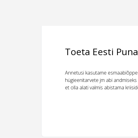
Toeta Eesti Puna
Annetusi kasutame esmaabiõppeks
hügieenitarvete jm abi andmiseks 
et olla alati valmis abistama kriis