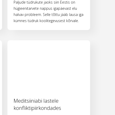
Paljude tüdrukute jaoks siin Eestis on
hügieenitarvete nappus igapäevast elu
halvav probleem. Selle tõttu jääb lausa iga
kümnes tüdruk koolitegevusest kõrvale.
Meditsiiniabi lastele
konfliktipiirkondades