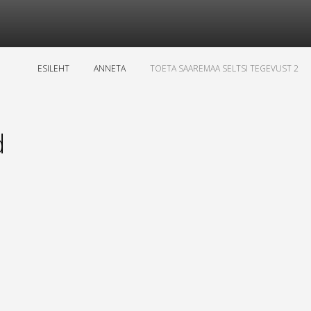
ESILEHT
ANNETA
TOETA SAAREMAA SELTSI TEGEVUST 2
d