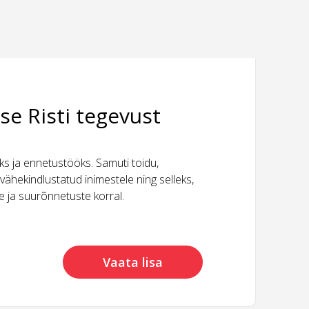
se Risti tegevust
 ja ennetustööks. Samuti toidu,
vähekindlustatud inimestele ning selleks,
ide ja suurõnnetuste korral.
Vaata lisa