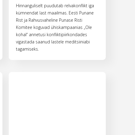
Hinnanguliselt puudutab relvakonflikt iga
kümnendat last maailmas. Eesti Punane
Rist ja Rahvusvaheline Punase Risti
Komitee koguvad ühiskampaanias „Ole
kohal“ annetusi konfliktipiirkondades
vigastada saanud lastele meditsiiniabi
tagamiseks.