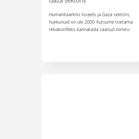
Gaza sektoris
Humanitaarkriis Iisraelis ja Gaza sektoris,
hukkunuid on üle 2000. Kutsume toetama
relvakonfliktis kannatada saanud inimesi.