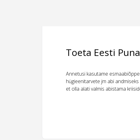
Toeta Eesti Puna
Annetusi kasutame esmaabiõppeks
hügieenitarvete jm abi andmiseks 
et olla alati valmis abistama kriis