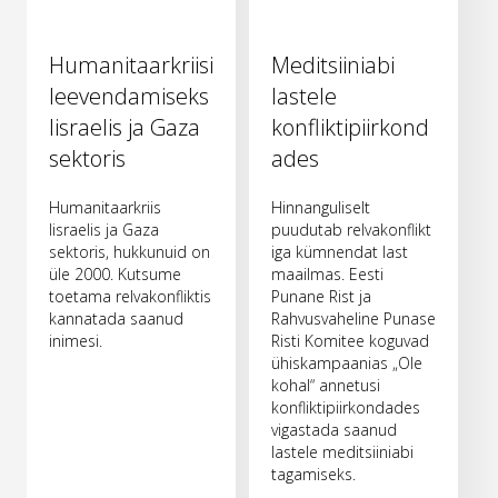
Humanitaarkriisi
Meditsiiniabi
leevendamiseks
lastele
Iisraelis ja Gaza
konfliktipiirkond
sektoris
ades
Humanitaarkriis
Hinnanguliselt
Iisraelis ja Gaza
puudutab relvakonflikt
sektoris, hukkunuid on
iga kümnendat last
üle 2000. Kutsume
maailmas. Eesti
toetama relvakonfliktis
Punane Rist ja
kannatada saanud
Rahvusvaheline Punase
inimesi.
Risti Komitee koguvad
ühiskampaanias „Ole
kohal“ annetusi
konfliktipiirkondades
vigastada saanud
lastele meditsiiniabi
tagamiseks.