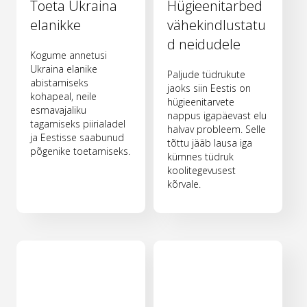
Toeta Ukraina
Hügieenitarbed
elanikke
vähekindlustatu
d neidudele
Kogume annetusi
Ukraina elanike
Paljude tüdrukute
abistamiseks
jaoks siin Eestis on
kohapeal, neile
hügieenitarvete
esmavajaliku
nappus igapäevast elu
tagamiseks piirialadel
halvav probleem. Selle
ja Eestisse saabunud
tõttu jääb lausa iga
põgenike toetamiseks.
kümnes tüdruk
koolitegevusest
kõrvale.