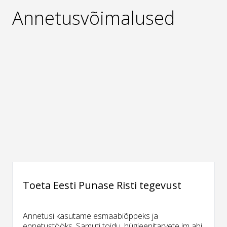
Annetusvõimalused
Toeta Eesti Punase Risti tegevust
Annetusi kasutame esmaabiõppeks ja
ennetustööks. Samuti toidu, hügieenitarvete jm abi