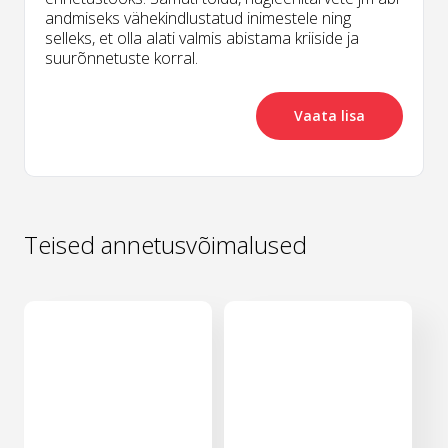
andmiseks vähekindlustatud inimestele ning
selleks, et olla alati valmis abistama kriiside ja
suurõnnetuste korral.
Vaata lisa
Teised annetusvõimalused