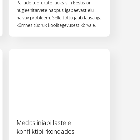
Paljude tüdrukute jaoks siin Eestis on
hügieenitarvete nappus igapäevast elu
halvav probleem. Selle tõttu jääb lausa iga
kümnes tüdruk koolitegevusest kõrvale.
Meditsiiniabi lastele
konfliktipiirkondades