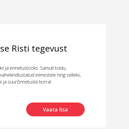
se Risti tegevust
 ja ennetustööks. Samuti toidu,
vähekindlustatud inimestele ning selleks,
ide ja suurõnnetuste korral.
Vaata lisa