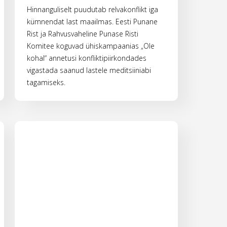
Hinnanguliselt puudutab relvakonflikt iga
kümnendat last maailmas. Eesti Punane
Rist ja Rahvusvaheline Punase Risti
Komitee koguvad ühiskampaanias „Ole
kohal“ annetusi konfliktipiirkondades
vigastada saanud lastele meditsiiniabi
tagamiseks.