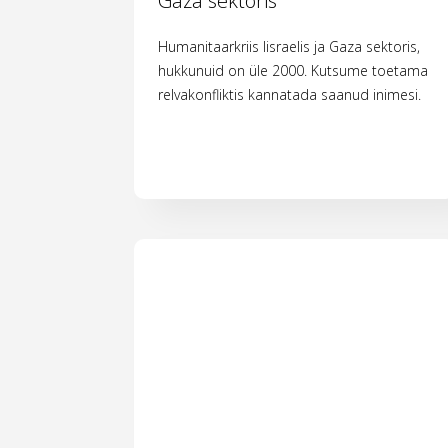
Gaza sektoris
Humanitaarkriis Iisraelis ja Gaza sektoris,
hukkunuid on üle 2000. Kutsume toetama
relvakonfliktis kannatada saanud inimesi.