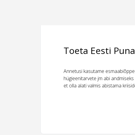
Toeta Eesti Puna
Annetusi kasutame esmaabiõppeks
hügieenitarvete jm abi andmiseks 
et olla alati valmis abistama kriis