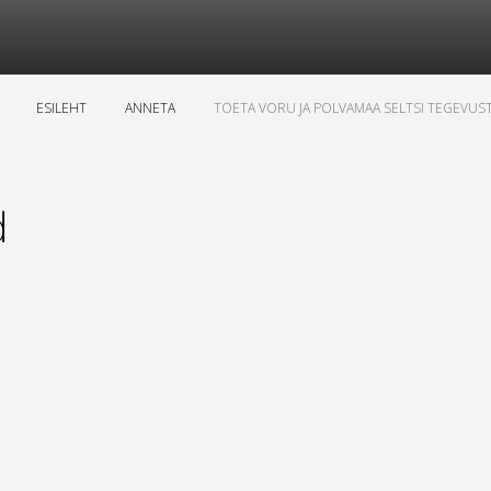
ESILEHT
ANNETA
TOETA VORU JA POLVAMAA SELTSI TEGEVUS
d