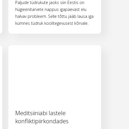
Paljude tüdrukute jaoks siin Eestis on
hügieenitarvete nappus igapäevast elu
halvav probleem. Selle tõttu jääb lausa iga
kümnes tüdruk koolitegevusest kõrvale.
Meditsiiniabi lastele
konfliktipiirkondades