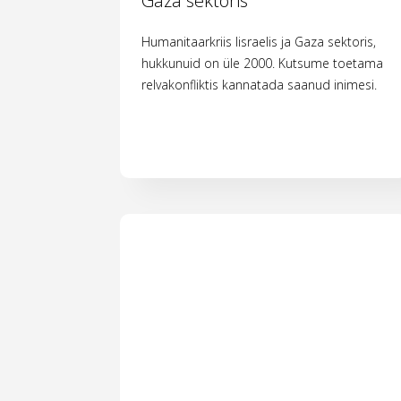
Gaza sektoris
Humanitaarkriis Iisraelis ja Gaza sektoris,
hukkunuid on üle 2000. Kutsume toetama
relvakonfliktis kannatada saanud inimesi.