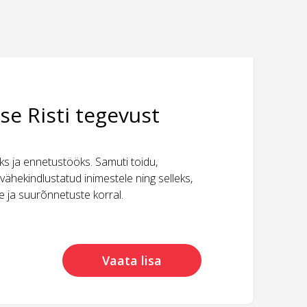
se Risti tegevust
 ja ennetustööks. Samuti toidu,
vähekindlustatud inimestele ning selleks,
ide ja suurõnnetuste korral.
Vaata lisa