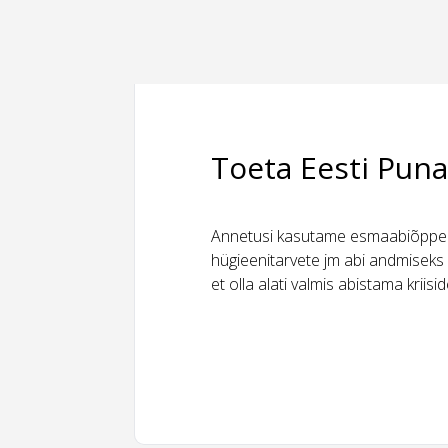
Toeta Eesti Puna
Annetusi kasutame esmaabiõppeks
hügieenitarvete jm abi andmiseks 
et olla alati valmis abistama kriis