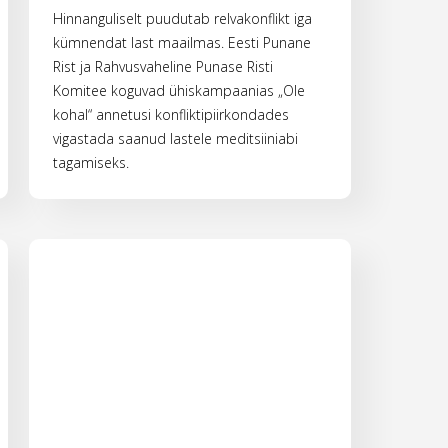
Hinnanguliselt puudutab relvakonflikt iga
kümnendat last maailmas. Eesti Punane
Rist ja Rahvusvaheline Punase Risti
Komitee koguvad ühiskampaanias „Ole
kohal“ annetusi konfliktipiirkondades
vigastada saanud lastele meditsiiniabi
tagamiseks.