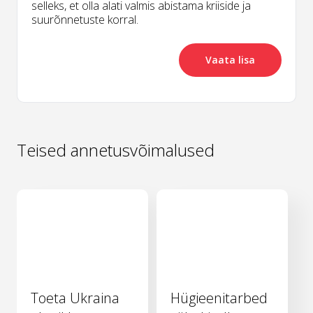
selleks, et olla alati valmis abistama kriiside ja
suurõnnetuste korral.
Vaata lisa
Teised annetusvõimalused
Toeta Ukraina
Hügieenitarbed