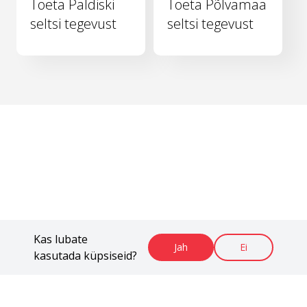
Toeta Paldiski
Toeta Põlvamaa
seltsi tegevust
seltsi tegevust
Kas lubate
Jah
Ei
kasutada küpsiseid?