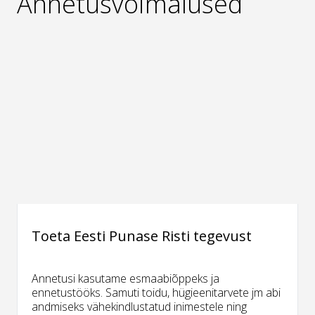
Annetusvõimalused
Toeta Eesti Punase Risti tegevust
Annetusi kasutame esmaabiõppeks ja
ennetustööks. Samuti toidu, hügieenitarvete jm abi
andmiseks vähekindlustatud inimestele ning