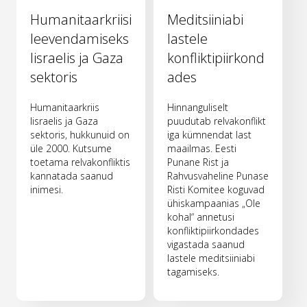
Humanitaarkriisi
Meditsiiniabi
leevendamiseks
lastele
Iisraelis ja Gaza
konfliktipiirkond
sektoris
ades
Humanitaarkriis
Hinnanguliselt
Iisraelis ja Gaza
puudutab relvakonflikt
sektoris, hukkunuid on
iga kümnendat last
üle 2000. Kutsume
maailmas. Eesti
toetama relvakonfliktis
Punane Rist ja
kannatada saanud
Rahvusvaheline Punase
inimesi.
Risti Komitee koguvad
ühiskampaanias „Ole
kohal“ annetusi
konfliktipiirkondades
vigastada saanud
lastele meditsiiniabi
tagamiseks.