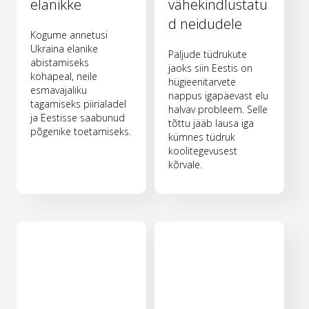
elanikke
vähekindlustatu
d neidudele
Kogume annetusi
Ukraina elanike
Paljude tüdrukute
abistamiseks
jaoks siin Eestis on
kohapeal, neile
hügieenitarvete
esmavajaliku
nappus igapäevast elu
tagamiseks piirialadel
halvav probleem. Selle
ja Eestisse saabunud
tõttu jääb lausa iga
põgenike toetamiseks.
kümnes tüdruk
koolitegevusest
kõrvale.