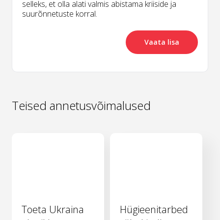
selleks, et olla alati valmis abistama kriiside ja
suurõnnetuste korral.
Vaata lisa
Teised annetusvõimalused
Toeta Ukraina
Hügieenitarbed