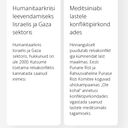
Humanitaarkriisi
Meditsiiniabi
leevendamiseks
lastele
Iisraelis ja Gaza
konfliktipiirkond
sektoris
ades
Humanitaarkriis
Hinnanguliselt
Iisraelis ja Gaza
puudutab relvakonflikt
sektoris, hukkunuid on
iga kümnendat last
üle 2000. Kutsume
maailmas. Eesti
toetama relvakonfliktis
Punane Rist ja
kannatada saanud
Rahvusvaheline Punase
inimesi.
Risti Komitee koguvad
ühiskampaanias „Ole
kohal“ annetusi
konfliktipiirkondades
vigastada saanud
lastele meditsiiniabi
tagamiseks.