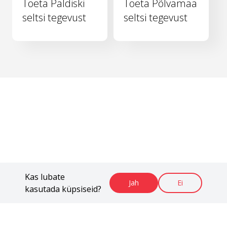
Toeta Paldiski
Toeta Põlvamaa
seltsi tegevust
seltsi tegevust
Kas lubate
Jah
Ei
kasutada küpsiseid?