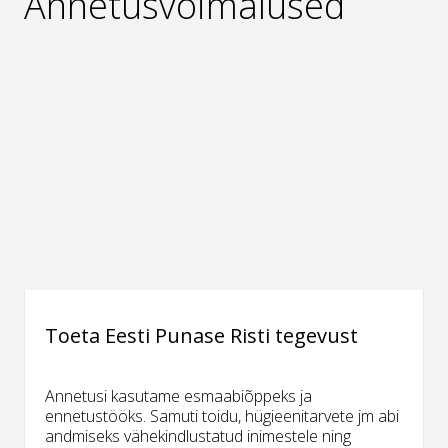
Annetusvõimalused
Toeta Eesti Punase Risti tegevust
Annetusi kasutame esmaabiõppeks ja
ennetustööks. Samuti toidu, hügieenitarvete jm abi
andmiseks vähekindlustatud inimestele ning