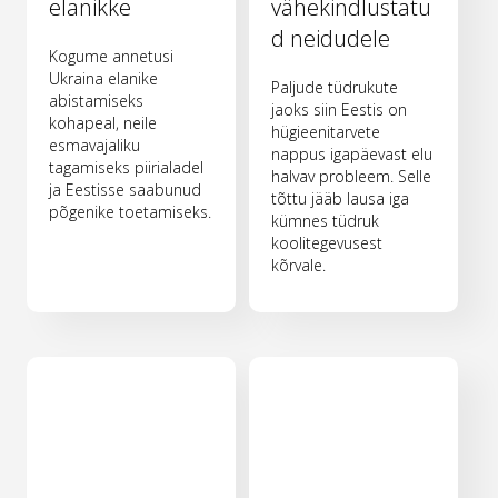
elanikke
vähekindlustatu
d neidudele
Kogume annetusi
Ukraina elanike
Paljude tüdrukute
abistamiseks
jaoks siin Eestis on
kohapeal, neile
hügieenitarvete
esmavajaliku
nappus igapäevast elu
tagamiseks piirialadel
halvav probleem. Selle
ja Eestisse saabunud
tõttu jääb lausa iga
põgenike toetamiseks.
kümnes tüdruk
koolitegevusest
kõrvale.