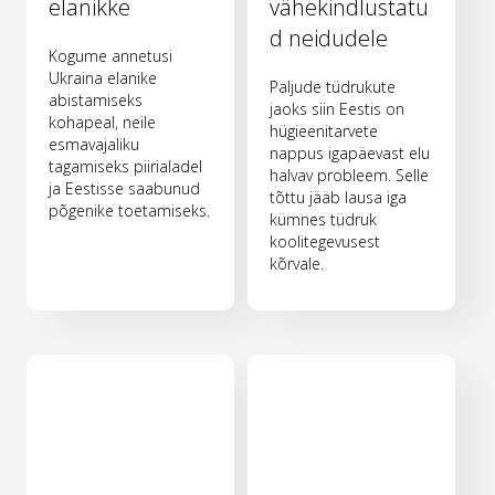
elanikke
vähekindlustatu
d neidudele
Kogume annetusi
Ukraina elanike
Paljude tüdrukute
abistamiseks
jaoks siin Eestis on
kohapeal, neile
hügieenitarvete
esmavajaliku
nappus igapäevast elu
tagamiseks piirialadel
halvav probleem. Selle
ja Eestisse saabunud
tõttu jääb lausa iga
põgenike toetamiseks.
kümnes tüdruk
koolitegevusest
kõrvale.