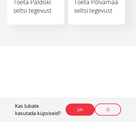
Toeta Paldiski
Toeta Põlvamaa
seltsi tegevust
seltsi tegevust
Kas lubate
Jah
Ei
kasutada küpsiseid?