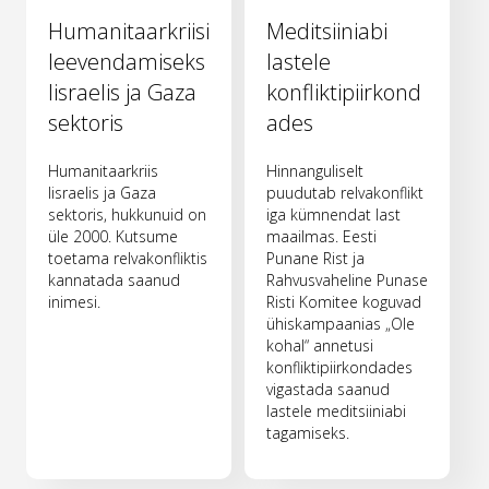
Humanitaarkriisi
Meditsiiniabi
leevendamiseks
lastele
Iisraelis ja Gaza
konfliktipiirkond
sektoris
ades
Humanitaarkriis
Hinnanguliselt
Iisraelis ja Gaza
puudutab relvakonflikt
sektoris, hukkunuid on
iga kümnendat last
üle 2000. Kutsume
maailmas. Eesti
toetama relvakonfliktis
Punane Rist ja
kannatada saanud
Rahvusvaheline Punase
inimesi.
Risti Komitee koguvad
ühiskampaanias „Ole
kohal“ annetusi
konfliktipiirkondades
vigastada saanud
lastele meditsiiniabi
tagamiseks.