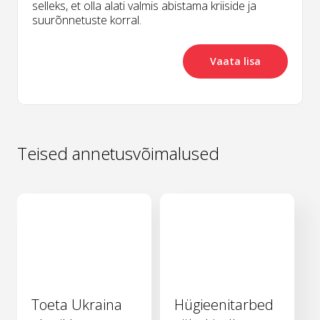
selleks, et olla alati valmis abistama kriiside ja
suurõnnetuste korral.
Vaata lisa
Teised annetusvõimalused
Toeta Ukraina
Hügieenitarbed