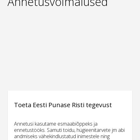
Annetusvõimalused
Toeta Eesti Punase Risti tegevust
Annetusi kasutame esmaabiõppeks ja
ennetustööks. Samuti toidu, hügieenitarvete jm abi
andmiseks vähekindlustatud inimestele ning