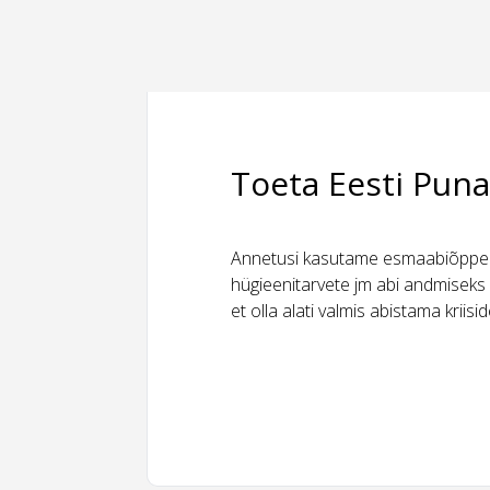
Toeta Eesti Puna
Annetusi kasutame esmaabiõppeks
hügieenitarvete jm abi andmiseks 
et olla alati valmis abistama kriis