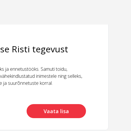
se Risti tegevust
 ja ennetustööks. Samuti toidu,
vähekindlustatud inimestele ning selleks,
ide ja suurõnnetuste korral.
Vaata lisa