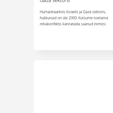
Gaza sektoris
Humanitaarkriis Iisraelis ja Gaza sektoris,
hukkunuid on üle 2000. Kutsume toetama
relvakonfliktis kannatada saanud inimesi.