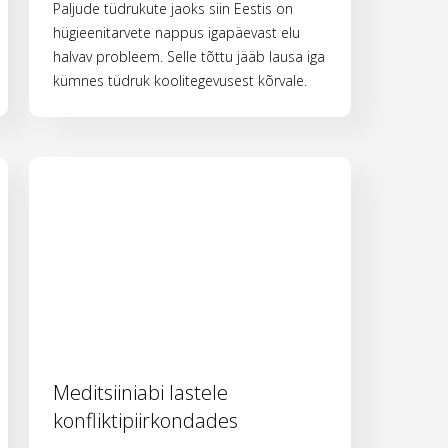
Paljude tüdrukute jaoks siin Eestis on
hügieenitarvete nappus igapäevast elu
halvav probleem. Selle tõttu jääb lausa iga
kümnes tüdruk koolitegevusest kõrvale.
Meditsiiniabi lastele
konfliktipiirkondades