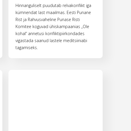
Hinnanguliselt puudutab relvakonflikt iga
kümnendat last maailmas. Eesti Punane
Rist ja Rahvusvaheline Punase Risti
Komitee koguvad ühiskampaanias „Ole
kohal“ annetusi konfliktipiirkondades
vigastada saanud lastele meditsiiniabi
tagamiseks.