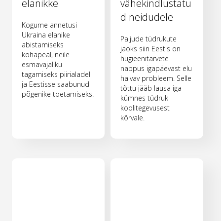
elanikke
vähekindlustatu
d neidudele
Kogume annetusi
Ukraina elanike
Paljude tüdrukute
abistamiseks
jaoks siin Eestis on
kohapeal, neile
hügieenitarvete
esmavajaliku
nappus igapäevast elu
tagamiseks piirialadel
halvav probleem. Selle
ja Eestisse saabunud
tõttu jääb lausa iga
põgenike toetamiseks.
kümnes tüdruk
koolitegevusest
kõrvale.