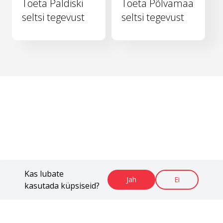
Toeta Paldiski
Toeta Põlvamaa
seltsi tegevust
seltsi tegevust
Kas lubate
Jah
Ei
kasutada küpsiseid?