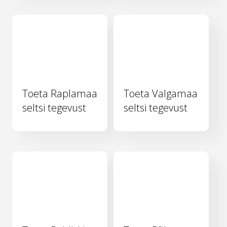
Toeta Raplamaa
Toeta Valgamaa
seltsi tegevust
seltsi tegevust