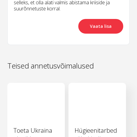
selleks, et olla alati valmis abistama kriiside ja
suurõnnetuste korral.
Vaata lisa
Teised annetusvõimalused
Toeta Ukraina
Hügieenitarbed