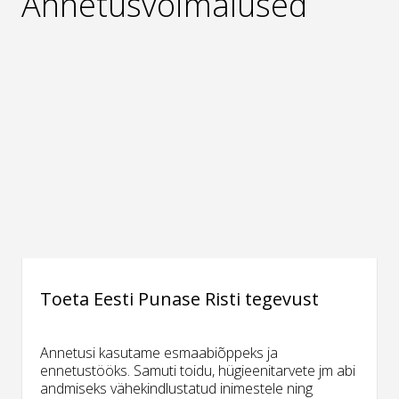
Annetusvõimalused
Toeta Eesti Punase Risti tegevust
Annetusi kasutame esmaabiõppeks ja
ennetustööks. Samuti toidu, hügieenitarvete jm abi
andmiseks vähekindlustatud inimestele ning