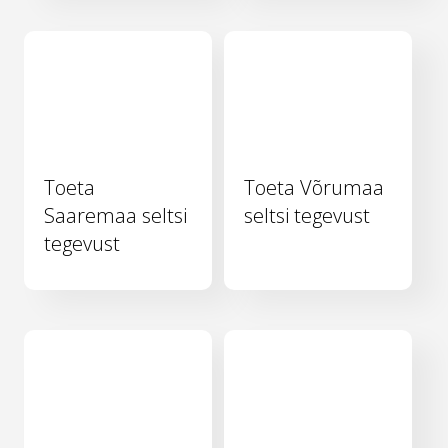
Toeta
Toeta Võrumaa
Saaremaa seltsi
seltsi tegevust
tegevust