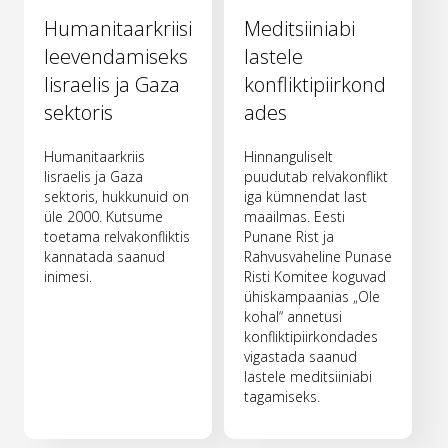
Humanitaarkriisi
Meditsiiniabi
leevendamiseks
lastele
Iisraelis ja Gaza
konfliktipiirkond
sektoris
ades
Humanitaarkriis
Hinnanguliselt
Iisraelis ja Gaza
puudutab relvakonflikt
sektoris, hukkunuid on
iga kümnendat last
üle 2000. Kutsume
maailmas. Eesti
toetama relvakonfliktis
Punane Rist ja
kannatada saanud
Rahvusvaheline Punase
inimesi.
Risti Komitee koguvad
ühiskampaanias „Ole
kohal“ annetusi
konfliktipiirkondades
vigastada saanud
lastele meditsiiniabi
tagamiseks.