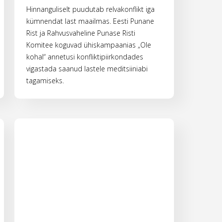
Hinnanguliselt puudutab relvakonflikt iga
kümnendat last maailmas. Eesti Punane
Rist ja Rahvusvaheline Punase Risti
Komitee koguvad ühiskampaanias „Ole
kohal“ annetusi konfliktipiirkondades
vigastada saanud lastele meditsiiniabi
tagamiseks.