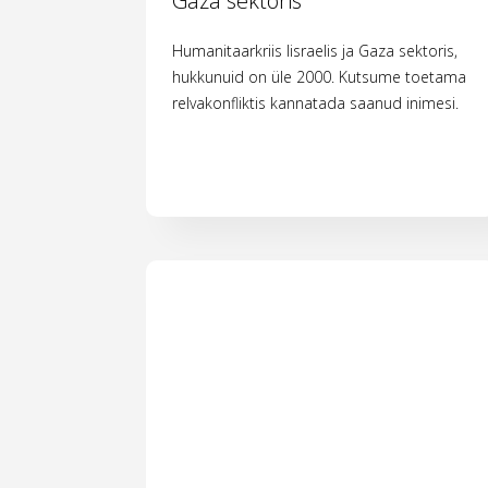
Gaza sektoris
Humanitaarkriis Iisraelis ja Gaza sektoris,
hukkunuid on üle 2000. Kutsume toetama
relvakonfliktis kannatada saanud inimesi.