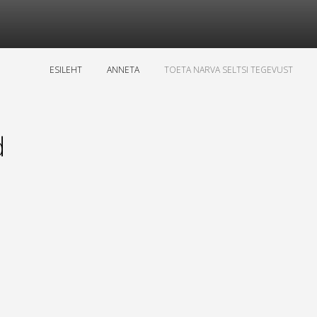
ESILEHT
ANNETA
TOETA NARVA SELTSI TEGEVUST
d