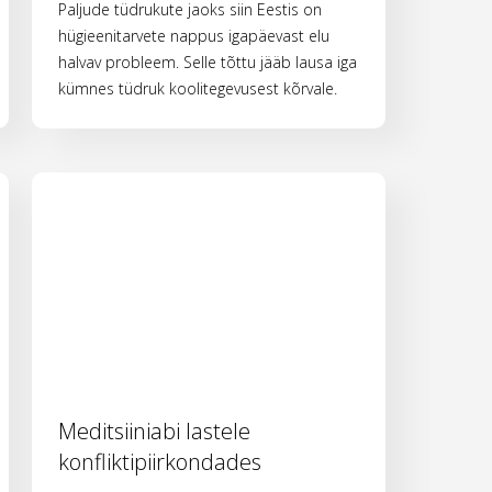
Paljude tüdrukute jaoks siin Eestis on
hügieenitarvete nappus igapäevast elu
halvav probleem. Selle tõttu jääb lausa iga
kümnes tüdruk koolitegevusest kõrvale.
Meditsiiniabi lastele
konfliktipiirkondades