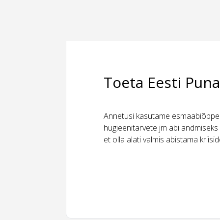
Toeta Eesti Puna
Annetusi kasutame esmaabiõppeks
hügieenitarvete jm abi andmiseks 
et olla alati valmis abistama kriis