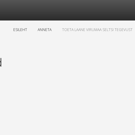
ESILEHT
ANNETA
TOETA LAANE VIRUMAA SELTSI TEGEVUST
d