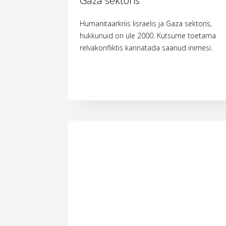
Gaza sektoris
Humanitaarkriis Iisraelis ja Gaza sektoris,
hukkunuid on üle 2000. Kutsume toetama
relvakonfliktis kannatada saanud inimesi.