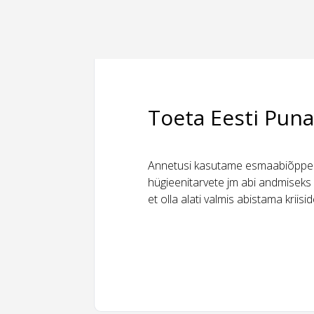
Toeta Eesti Puna
Annetusi kasutame esmaabiõppeks
hügieenitarvete jm abi andmiseks 
et olla alati valmis abistama kriis