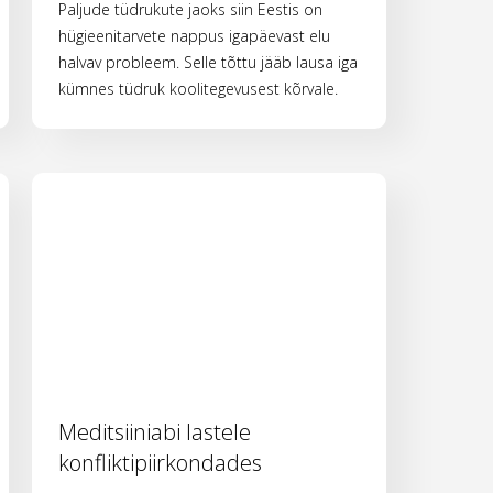
Paljude tüdrukute jaoks siin Eestis on
hügieenitarvete nappus igapäevast elu
halvav probleem. Selle tõttu jääb lausa iga
kümnes tüdruk koolitegevusest kõrvale.
Meditsiiniabi lastele
konfliktipiirkondades