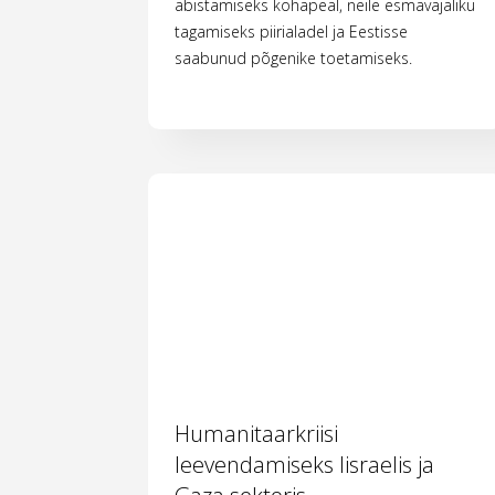
abistamiseks kohapeal, neile esmavajaliku
tagamiseks piirialadel ja Eestisse
saabunud põgenike toetamiseks.
Humanitaarkriisi
leevendamiseks Iisraelis ja