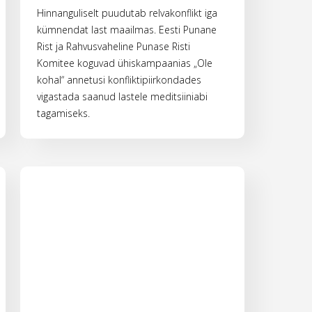
Hinnanguliselt puudutab relvakonflikt iga
kümnendat last maailmas. Eesti Punane
Rist ja Rahvusvaheline Punase Risti
Komitee koguvad ühiskampaanias „Ole
kohal“ annetusi konfliktipiirkondades
vigastada saanud lastele meditsiiniabi
tagamiseks.