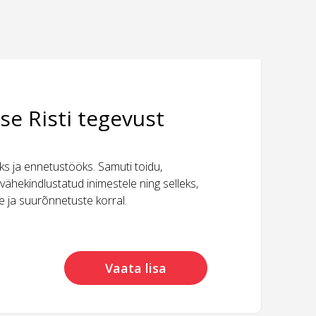
se Risti tegevust
 ja ennetustööks. Samuti toidu,
vähekindlustatud inimestele ning selleks,
ide ja suurõnnetuste korral.
Vaata lisa