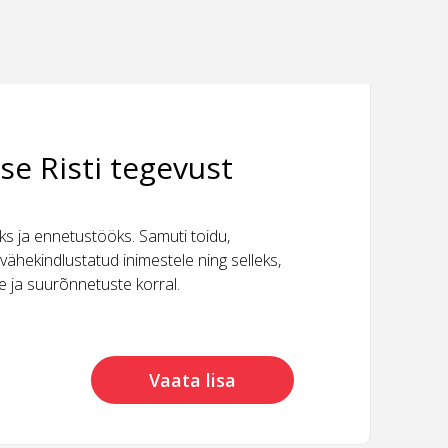
se Risti tegevust
 ja ennetustööks. Samuti toidu,
vähekindlustatud inimestele ning selleks,
ide ja suurõnnetuste korral.
Vaata lisa