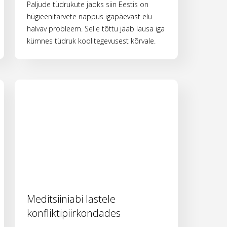
Paljude tüdrukute jaoks siin Eestis on
hügieenitarvete nappus igapäevast elu
halvav probleem. Selle tõttu jääb lausa iga
kümnes tüdruk koolitegevusest kõrvale.
Meditsiiniabi lastele
konfliktipiirkondades