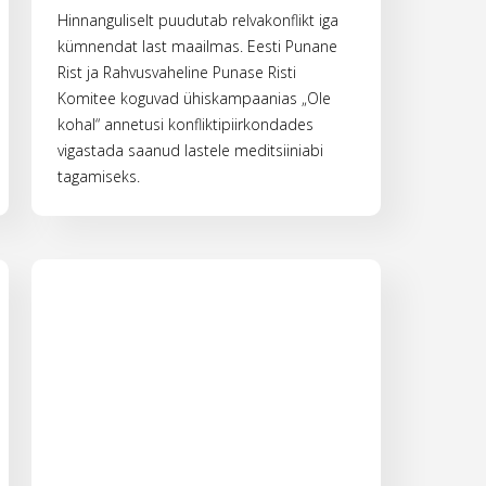
Hinnanguliselt puudutab relvakonflikt iga
kümnendat last maailmas. Eesti Punane
Rist ja Rahvusvaheline Punase Risti
Komitee koguvad ühiskampaanias „Ole
kohal“ annetusi konfliktipiirkondades
vigastada saanud lastele meditsiiniabi
tagamiseks.