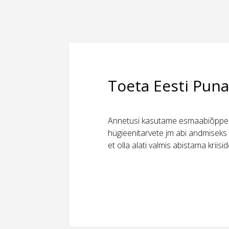
Toeta Eesti Puna
Annetusi kasutame esmaabiõppeks
hügieenitarvete jm abi andmiseks 
et olla alati valmis abistama kriis