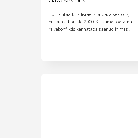
Gaza sektoris
Humanitaarkriis Iisraelis ja Gaza sektoris,
hukkunuid on üle 2000. Kutsume toetama
relvakonfliktis kannatada saanud inimesi.