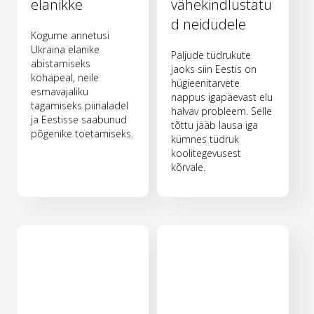
elanikke
vähekindlustatu
d neidudele
Kogume annetusi
Ukraina elanike
Paljude tüdrukute
abistamiseks
jaoks siin Eestis on
kohapeal, neile
hügieenitarvete
esmavajaliku
nappus igapäevast elu
tagamiseks piirialadel
halvav probleem. Selle
ja Eestisse saabunud
tõttu jääb lausa iga
põgenike toetamiseks.
kümnes tüdruk
koolitegevusest
kõrvale.