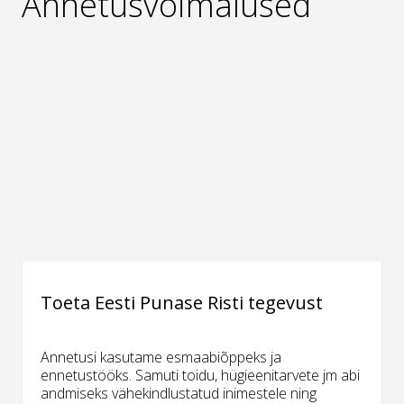
Annetusvõimalused
Toeta Eesti Punase Risti tegevust
Annetusi kasutame esmaabiõppeks ja
ennetustööks. Samuti toidu, hügieenitarvete jm abi
andmiseks vähekindlustatud inimestele ning