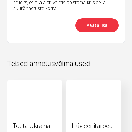
selleks, et olla alati valmis abistama kriiside ja
suurõnnetuste korral.
Vaata lisa
Teised annetusvõimalused
Toeta Ukraina
Hügieenitarbed