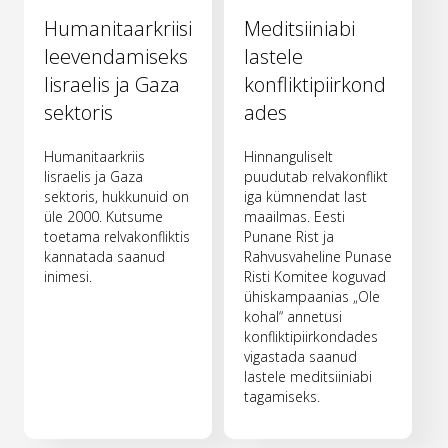
Humanitaarkriisi
Meditsiiniabi
leevendamiseks
lastele
Iisraelis ja Gaza
konfliktipiirkond
sektoris
ades
Humanitaarkriis
Hinnanguliselt
Iisraelis ja Gaza
puudutab relvakonflikt
sektoris, hukkunuid on
iga kümnendat last
üle 2000. Kutsume
maailmas. Eesti
toetama relvakonfliktis
Punane Rist ja
kannatada saanud
Rahvusvaheline Punase
inimesi.
Risti Komitee koguvad
ühiskampaanias „Ole
kohal“ annetusi
konfliktipiirkondades
vigastada saanud
lastele meditsiiniabi
tagamiseks.