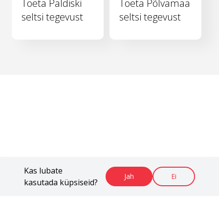
Toeta Paldiski
Toeta Põlvamaa
seltsi tegevust
seltsi tegevust
Kas lubate
Jah
Ei
kasutada küpsiseid?