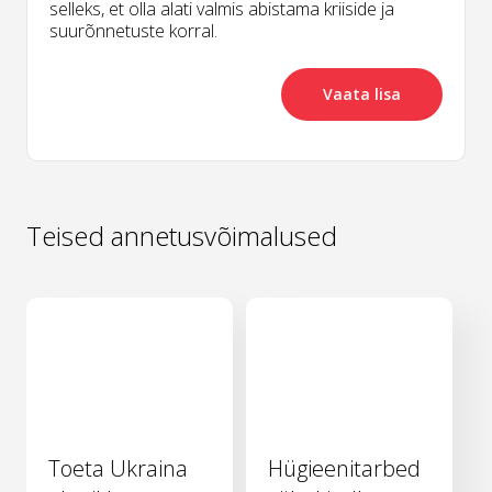
selleks, et olla alati valmis abistama kriiside ja
suurõnnetuste korral.
Vaata lisa
Teised annetusvõimalused
Toeta Ukraina
Hügieenitarbed