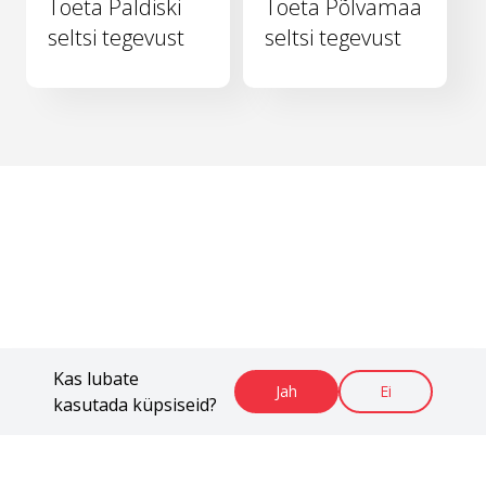
Toeta Paldiski
Toeta Põlvamaa
seltsi tegevust
seltsi tegevust
Kas lubate
Jah
Ei
kasutada küpsiseid?