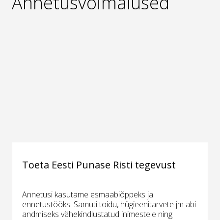
Annetusvõimalused
Toeta Eesti Punase Risti tegevust
Annetusi kasutame esmaabiõppeks ja
ennetustööks. Samuti toidu, hügieenitarvete jm abi
andmiseks vähekindlustatud inimestele ning