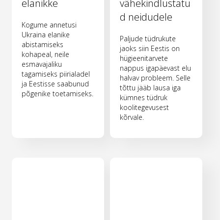
elanikke
vähekindlustatu
d neidudele
Kogume annetusi
Ukraina elanike
Paljude tüdrukute
abistamiseks
jaoks siin Eestis on
kohapeal, neile
hügieenitarvete
esmavajaliku
nappus igapäevast elu
tagamiseks piirialadel
halvav probleem. Selle
ja Eestisse saabunud
tõttu jääb lausa iga
põgenike toetamiseks.
kümnes tüdruk
koolitegevusest
kõrvale.