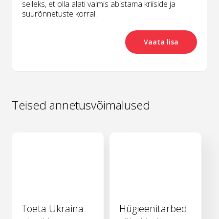
selleks, et olla alati valmis abistama kriiside ja
suurõnnetuste korral.
Vaata lisa
Teised annetusvõimalused
Toeta Ukraina
Hügieenitarbed