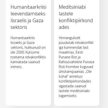
Humanitaarkriisi
Meditsiiniabi
leevendamiseks
lastele
Iisraelis ja Gaza
konfliktipiirkond
sektoris
ades
Humanitaarkriis
Hinnanguliselt
Iisraelis ja Gaza
puudutab relvakonflikt
sektoris, hukkunuid on
iga kümnendat last
üle 2000. Kutsume
maailmas. Eesti
toetama relvakonfliktis
Punane Rist ja
kannatada saanud
Rahvusvaheline Punase
inimesi.
Risti Komitee koguvad
ühiskampaanias „Ole
kohal“ annetusi
konfliktipiirkondades
vigastada saanud
lastele meditsiiniabi
tagamiseks.