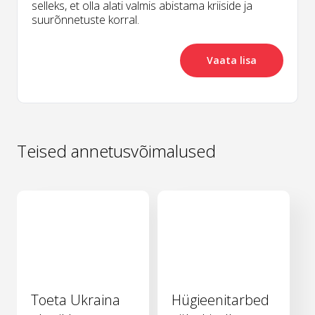
selleks, et olla alati valmis abistama kriiside ja
suurõnnetuste korral.
Vaata lisa
Teised annetusvõimalused
Toeta Ukraina
Hügieenitarbed