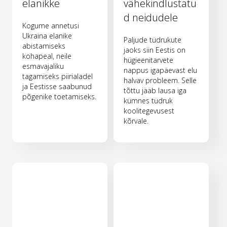
elanikke
vähekindlustatu
d neidudele
Kogume annetusi
Ukraina elanike
Paljude tüdrukute
abistamiseks
jaoks siin Eestis on
kohapeal, neile
hügieenitarvete
esmavajaliku
nappus igapäevast elu
tagamiseks piirialadel
halvav probleem. Selle
ja Eestisse saabunud
tõttu jääb lausa iga
põgenike toetamiseks.
kümnes tüdruk
koolitegevusest
kõrvale.