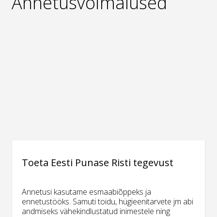
Annetusvõimalused
Toeta Eesti Punase Risti tegevust
Annetusi kasutame esmaabiõppeks ja
ennetustööks. Samuti toidu, hügieenitarvete jm abi
andmiseks vähekindlustatud inimestele ning