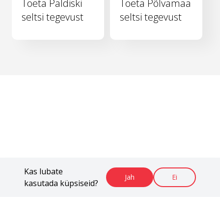
Toeta Paldiski
Toeta Põlvamaa
seltsi tegevust
seltsi tegevust
Kas lubate
Jah
Ei
kasutada küpsiseid?