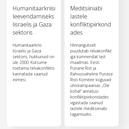
Humanitaarkriisi
Meditsiiniabi
leevendamiseks
lastele
Iisraelis ja Gaza
konfliktipiirkond
sektoris
ades
Humanitaarkriis
Hinnanguliselt
Iisraelis ja Gaza
puudutab relvakonflikt
sektoris, hukkunuid on
iga kümnendat last
üle 2000. Kutsume
maailmas. Eesti
toetama relvakonfliktis
Punane Rist ja
kannatada saanud
Rahvusvaheline Punase
inimesi.
Risti Komitee koguvad
ühiskampaanias „Ole
kohal“ annetusi
konfliktipiirkondades
vigastada saanud
lastele meditsiiniabi
tagamiseks.