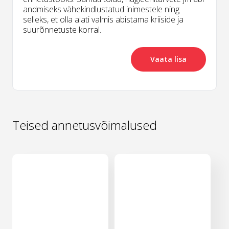
andmiseks vähekindlustatud inimestele ning
selleks, et olla alati valmis abistama kriiside ja
suurõnnetuste korral.
Vaata lisa
Teised annetusvõimalused