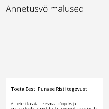
Annetusvõimalused
Toeta Eesti Punase Risti tegevust
Annetusi kasutame esmaabiõppeks ja
ennetustööks. Samuti toidu, hügieenitarvete jm abi