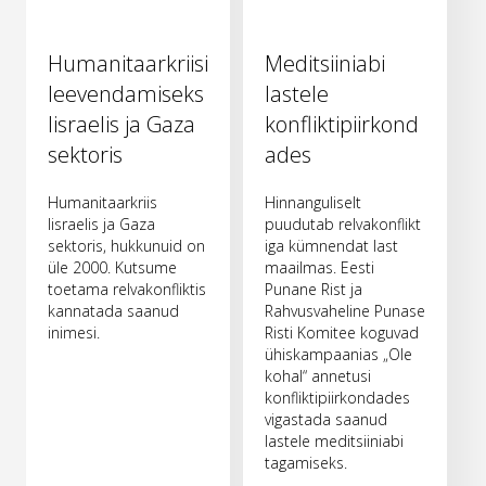
Humanitaarkriisi
Meditsiiniabi
leevendamiseks
lastele
Iisraelis ja Gaza
konfliktipiirkond
sektoris
ades
Humanitaarkriis
Hinnanguliselt
Iisraelis ja Gaza
puudutab relvakonflikt
sektoris, hukkunuid on
iga kümnendat last
üle 2000. Kutsume
maailmas. Eesti
toetama relvakonfliktis
Punane Rist ja
kannatada saanud
Rahvusvaheline Punase
inimesi.
Risti Komitee koguvad
ühiskampaanias „Ole
kohal“ annetusi
konfliktipiirkondades
vigastada saanud
lastele meditsiiniabi
tagamiseks.