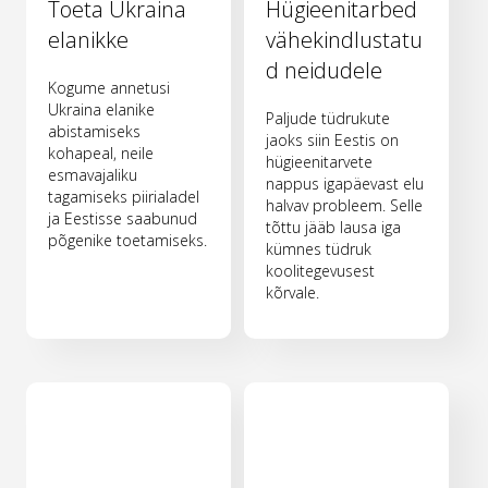
Toeta Ukraina
Hügieenitarbed
elanikke
vähekindlustatu
d neidudele
Kogume annetusi
Ukraina elanike
Paljude tüdrukute
abistamiseks
jaoks siin Eestis on
kohapeal, neile
hügieenitarvete
esmavajaliku
nappus igapäevast elu
tagamiseks piirialadel
halvav probleem. Selle
ja Eestisse saabunud
tõttu jääb lausa iga
põgenike toetamiseks.
kümnes tüdruk
koolitegevusest
kõrvale.