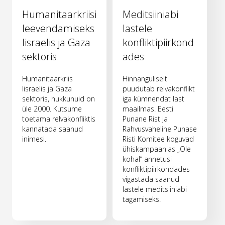
Humanitaarkriisi
Meditsiiniabi
leevendamiseks
lastele
Iisraelis ja Gaza
konfliktipiirkond
sektoris
ades
Humanitaarkriis
Hinnanguliselt
Iisraelis ja Gaza
puudutab relvakonflikt
sektoris, hukkunuid on
iga kümnendat last
üle 2000. Kutsume
maailmas. Eesti
toetama relvakonfliktis
Punane Rist ja
kannatada saanud
Rahvusvaheline Punase
inimesi.
Risti Komitee koguvad
ühiskampaanias „Ole
kohal“ annetusi
konfliktipiirkondades
vigastada saanud
lastele meditsiiniabi
tagamiseks.