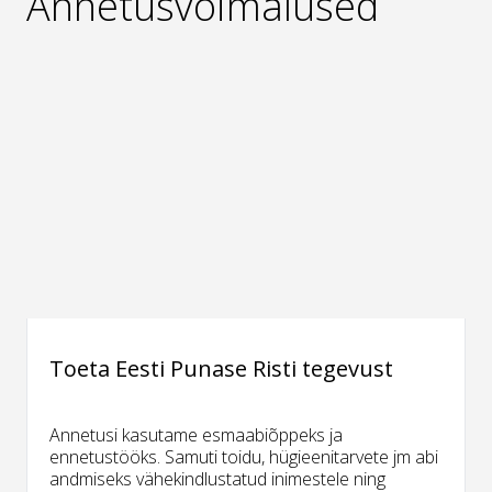
Annetusvõimalused
Toeta Eesti Punase Risti tegevust
Annetusi kasutame esmaabiõppeks ja
ennetustööks. Samuti toidu, hügieenitarvete jm abi
andmiseks vähekindlustatud inimestele ning