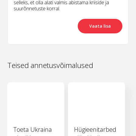
selleks, et olla alati valmis abistama kriiside ja
suurõnnetuste korral.
Vaata lisa
Teised annetusvõimalused
Toeta Ukraina
Hügieenitarbed