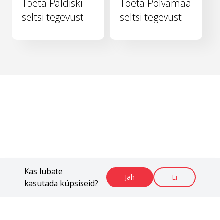
Toeta Paldiski
Toeta Põlvamaa
seltsi tegevust
seltsi tegevust
Kas lubate
Jah
Ei
kasutada küpsiseid?