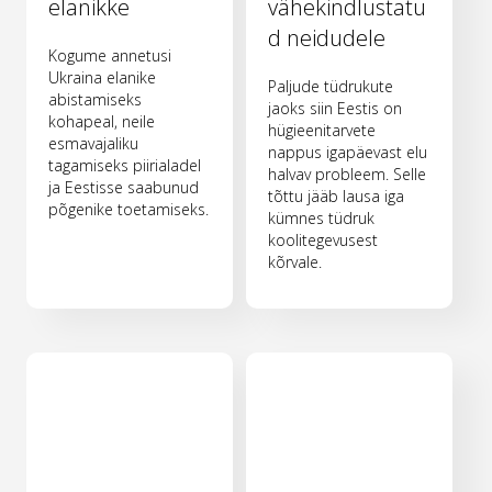
elanikke
vähekindlustatu
d neidudele
Kogume annetusi
Ukraina elanike
Paljude tüdrukute
abistamiseks
jaoks siin Eestis on
kohapeal, neile
hügieenitarvete
esmavajaliku
nappus igapäevast elu
tagamiseks piirialadel
halvav probleem. Selle
ja Eestisse saabunud
tõttu jääb lausa iga
põgenike toetamiseks.
kümnes tüdruk
koolitegevusest
kõrvale.