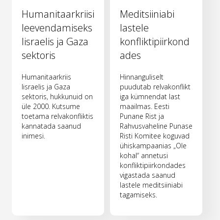
Humanitaarkriisi
Meditsiiniabi
leevendamiseks
lastele
Iisraelis ja Gaza
konfliktipiirkond
sektoris
ades
Humanitaarkriis
Hinnanguliselt
Iisraelis ja Gaza
puudutab relvakonflikt
sektoris, hukkunuid on
iga kümnendat last
üle 2000. Kutsume
maailmas. Eesti
toetama relvakonfliktis
Punane Rist ja
kannatada saanud
Rahvusvaheline Punase
inimesi.
Risti Komitee koguvad
ühiskampaanias „Ole
kohal“ annetusi
konfliktipiirkondades
vigastada saanud
lastele meditsiiniabi
tagamiseks.