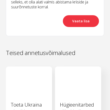
selleks, et olla alati valmis abistama kriiside ja
suurõnnetuste korral.
Vaata lisa
Teised annetusvõimalused
Toeta Ukraina
Hügieenitarbed