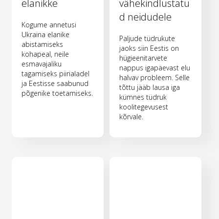
elanikke
vähekindlustatu
d neidudele
Kogume annetusi
Ukraina elanike
Paljude tüdrukute
abistamiseks
jaoks siin Eestis on
kohapeal, neile
hügieenitarvete
esmavajaliku
nappus igapäevast elu
tagamiseks piirialadel
halvav probleem. Selle
ja Eestisse saabunud
tõttu jääb lausa iga
põgenike toetamiseks.
kümnes tüdruk
koolitegevusest
kõrvale.