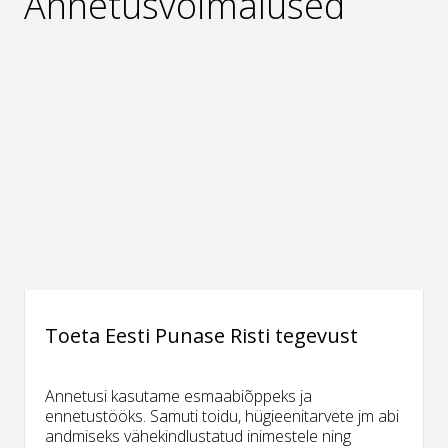
Annetusvõimalused
Toeta Eesti Punase Risti tegevust
Annetusi kasutame esmaabiõppeks ja
ennetustööks. Samuti toidu, hügieenitarvete jm abi
andmiseks vähekindlustatud inimestele ning