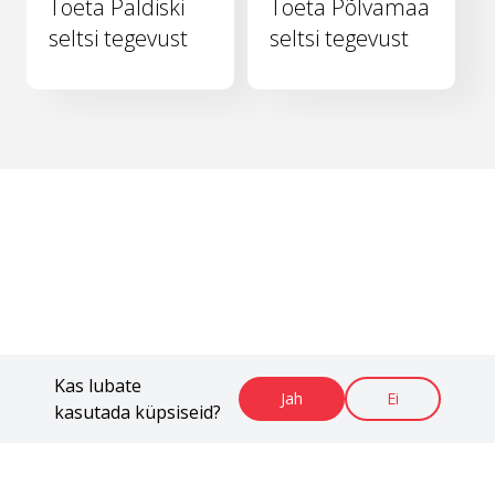
Toeta Paldiski
Toeta Põlvamaa
seltsi tegevust
seltsi tegevust
Kas lubate
Jah
Ei
kasutada küpsiseid?