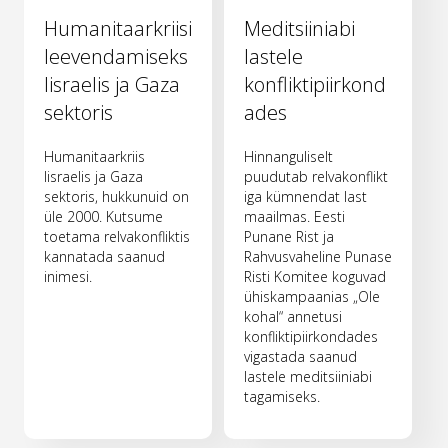
Humanitaarkriisi
Meditsiiniabi
leevendamiseks
lastele
Iisraelis ja Gaza
konfliktipiirkond
sektoris
ades
Humanitaarkriis
Hinnanguliselt
Iisraelis ja Gaza
puudutab relvakonflikt
sektoris, hukkunuid on
iga kümnendat last
üle 2000. Kutsume
maailmas. Eesti
toetama relvakonfliktis
Punane Rist ja
kannatada saanud
Rahvusvaheline Punase
inimesi.
Risti Komitee koguvad
ühiskampaanias „Ole
kohal“ annetusi
konfliktipiirkondades
vigastada saanud
lastele meditsiiniabi
tagamiseks.