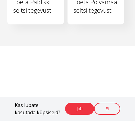
Toeta Paldiski
Toeta Põlvamaa
seltsi tegevust
seltsi tegevust
Kas lubate
Jah
Ei
kasutada küpsiseid?