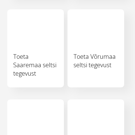
Toeta
Toeta Võrumaa
Saaremaa seltsi
seltsi tegevust
tegevust