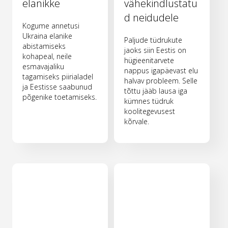
elanikke
vähekindlustatu
d neidudele
Kogume annetusi
Ukraina elanike
Paljude tüdrukute
abistamiseks
jaoks siin Eestis on
kohapeal, neile
hügieenitarvete
esmavajaliku
nappus igapäevast elu
tagamiseks piirialadel
halvav probleem. Selle
ja Eestisse saabunud
tõttu jääb lausa iga
põgenike toetamiseks.
kümnes tüdruk
koolitegevusest
kõrvale.