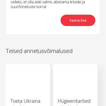
selleks, et olla alati valmis abistama kriiside ja
suurõnnetuste korral.
Vaata lisa
Teised annetusvõimalused
Toeta Ukraina
Hügieenitarbed