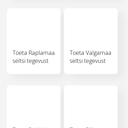
Toeta Raplamaa
Toeta Valgamaa
seltsi tegevust
seltsi tegevust