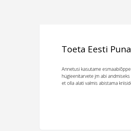
Toeta Eesti Puna
Annetusi kasutame esmaabiõppeks
hügieenitarvete jm abi andmiseks 
et olla alati valmis abistama kriis