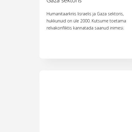
Gaza sektoris
Humanitaarkriis Iisraelis ja Gaza sektoris,
hukkunuid on üle 2000. Kutsume toetama
relvakonfliktis kannatada saanud inimesi.