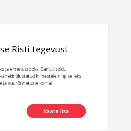
se Risti tegevust
 ja ennetustööks. Samuti toidu,
vähekindlustatud inimestele ning selleks,
ide ja suurõnnetuste korral.
Vaata lisa