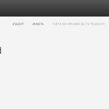
ESILEHT
ANNETA
TOETA IDA VIRUMAA SELTSI TEGEVUST
d