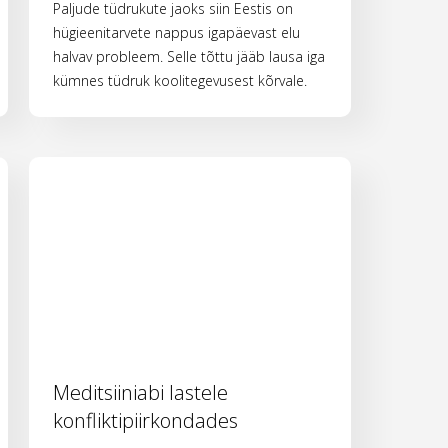
Paljude tüdrukute jaoks siin Eestis on
hügieenitarvete nappus igapäevast elu
halvav probleem. Selle tõttu jääb lausa iga
kümnes tüdruk koolitegevusest kõrvale.
Meditsiiniabi lastele
konfliktipiirkondades