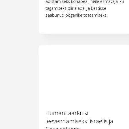
abistamiseks kohapeal, neile esmavajaliku
tagamiseks piirialadel ja Eestisse
saabunud põgenike toetamiseks.
Humanitaarkriisi
leevendamiseks Iisraelis ja