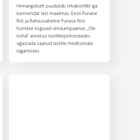
Hinnanguliselt puudutab relvakonflikt iga
kümnendat last maailmas. Eesti Punane
Rist ja Rahvusvaheline Punase Risti
Komitee koguvad ühiskampaanias „Ole
kohal“ annetusi konfliktipiirkondades
vigastada saanud lastele meditsiiniabi
tagamiseks.