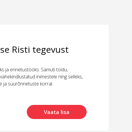
se Risti tegevust
 ja ennetustööks. Samuti toidu,
vähekindlustatud inimestele ning selleks,
ide ja suurõnnetuste korral.
Vaata lisa