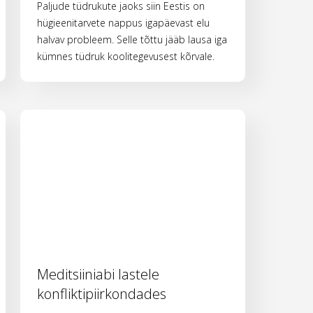
Paljude tüdrukute jaoks siin Eestis on
hügieenitarvete nappus igapäevast elu
halvav probleem. Selle tõttu jääb lausa iga
kümnes tüdruk koolitegevusest kõrvale.
Meditsiiniabi lastele
konfliktipiirkondades