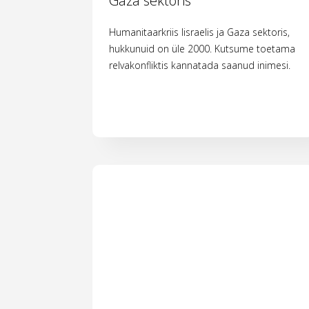
Gaza sektoris
Humanitaarkriis Iisraelis ja Gaza sektoris,
hukkunuid on üle 2000. Kutsume toetama
relvakonfliktis kannatada saanud inimesi.