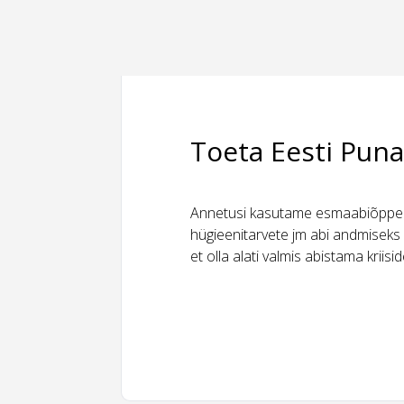
Toeta Eesti Puna
Annetusi kasutame esmaabiõppeks
hügieenitarvete jm abi andmiseks 
et olla alati valmis abistama kriis