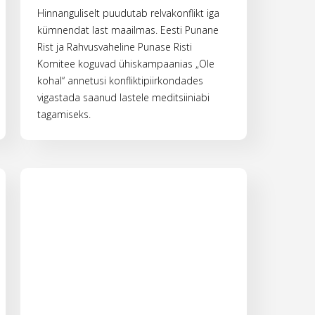
Hinnanguliselt puudutab relvakonflikt iga
kümnendat last maailmas. Eesti Punane
Rist ja Rahvusvaheline Punase Risti
Komitee koguvad ühiskampaanias „Ole
kohal“ annetusi konfliktipiirkondades
vigastada saanud lastele meditsiiniabi
tagamiseks.