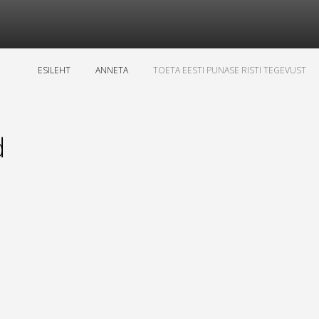
ESILEHT
ANNETA
TOETA EESTI PUNASE RISTI TEGEVUST
d