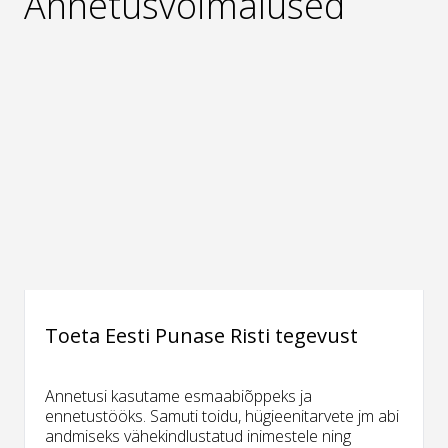
Annetusvõimalused
Toeta Eesti Punase Risti tegevust
Annetusi kasutame esmaabiõppeks ja
ennetustööks. Samuti toidu, hügieenitarvete jm abi
andmiseks vähekindlustatud inimestele ning