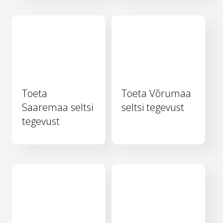
Toeta
Toeta Võrumaa
Saaremaa seltsi
seltsi tegevust
tegevust