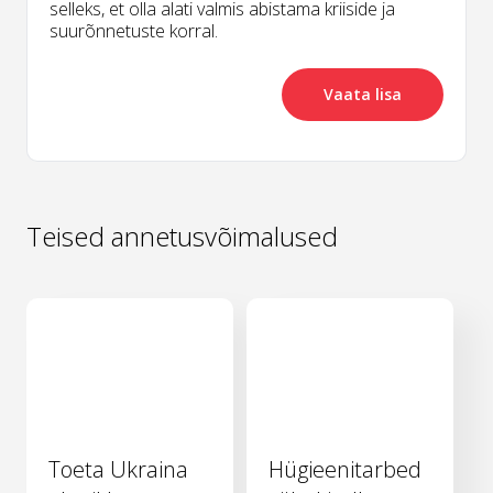
selleks, et olla alati valmis abistama kriiside ja
suurõnnetuste korral.
Vaata lisa
Teised annetusvõimalused
Toeta Ukraina
Hügieenitarbed