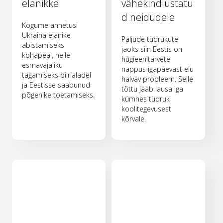
elanikke
vähekindlustatu
d neidudele
Kogume annetusi
Ukraina elanike
Paljude tüdrukute
abistamiseks
jaoks siin Eestis on
kohapeal, neile
hügieenitarvete
esmavajaliku
nappus igapäevast elu
tagamiseks piirialadel
halvav probleem. Selle
ja Eestisse saabunud
tõttu jääb lausa iga
põgenike toetamiseks.
kümnes tüdruk
koolitegevusest
kõrvale.