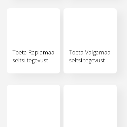
Toeta Raplamaa
Toeta Valgamaa
seltsi tegevust
seltsi tegevust