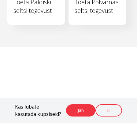
Toeta Paldiski
Toeta Põlvamaa
seltsi tegevust
seltsi tegevust
Kas lubate
Jah
Ei
kasutada küpsiseid?