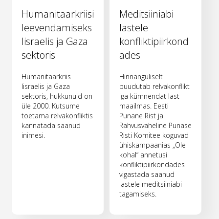
Humanitaarkriisi
Meditsiiniabi
leevendamiseks
lastele
Iisraelis ja Gaza
konfliktipiirkond
sektoris
ades
Humanitaarkriis
Hinnanguliselt
Iisraelis ja Gaza
puudutab relvakonflikt
sektoris, hukkunuid on
iga kümnendat last
üle 2000. Kutsume
maailmas. Eesti
toetama relvakonfliktis
Punane Rist ja
kannatada saanud
Rahvusvaheline Punase
inimesi.
Risti Komitee koguvad
ühiskampaanias „Ole
kohal“ annetusi
konfliktipiirkondades
vigastada saanud
lastele meditsiiniabi
tagamiseks.