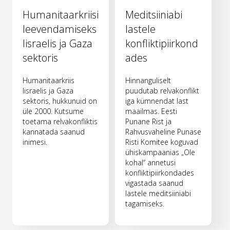
Humanitaarkriisi
Meditsiiniabi
leevendamiseks
lastele
Iisraelis ja Gaza
konfliktipiirkond
sektoris
ades
Humanitaarkriis
Hinnanguliselt
Iisraelis ja Gaza
puudutab relvakonflikt
sektoris, hukkunuid on
iga kümnendat last
üle 2000. Kutsume
maailmas. Eesti
toetama relvakonfliktis
Punane Rist ja
kannatada saanud
Rahvusvaheline Punase
inimesi.
Risti Komitee koguvad
ühiskampaanias „Ole
kohal“ annetusi
konfliktipiirkondades
vigastada saanud
lastele meditsiiniabi
tagamiseks.