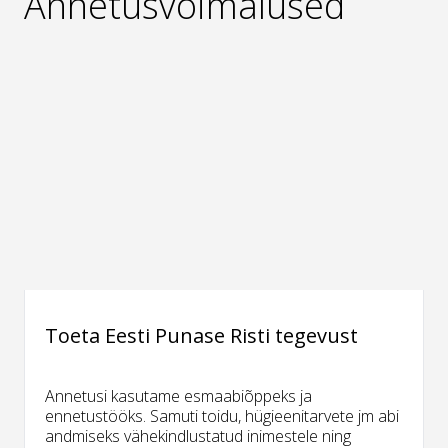
Annetusvõimalused
Toeta Eesti Punase Risti tegevust
Annetusi kasutame esmaabiõppeks ja
ennetustööks. Samuti toidu, hügieenitarvete jm abi
andmiseks vähekindlustatud inimestele ning