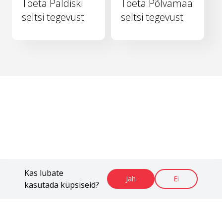
Toeta Paldiski
Toeta Põlvamaa
seltsi tegevust
seltsi tegevust
Kas lubate
Jah
Ei
kasutada küpsiseid?