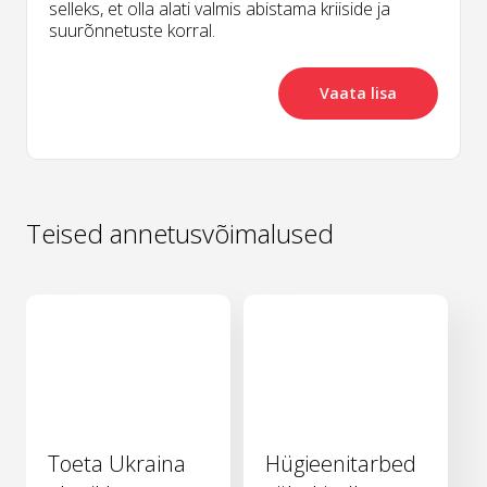
selleks, et olla alati valmis abistama kriiside ja
suurõnnetuste korral.
Vaata lisa
Teised annetusvõimalused
Toeta Ukraina
Hügieenitarbed