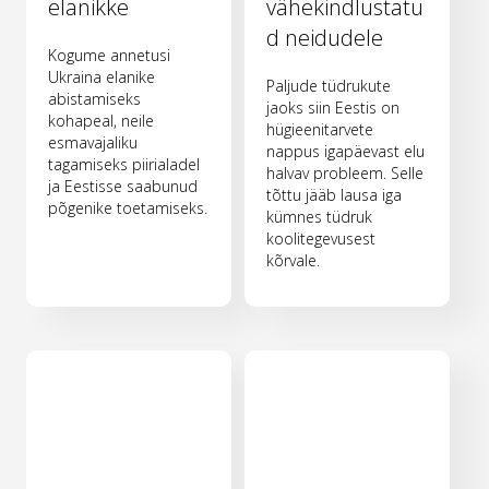
elanikke
vähekindlustatu
d neidudele
Kogume annetusi
Ukraina elanike
Paljude tüdrukute
abistamiseks
jaoks siin Eestis on
kohapeal, neile
hügieenitarvete
esmavajaliku
nappus igapäevast elu
tagamiseks piirialadel
halvav probleem. Selle
ja Eestisse saabunud
tõttu jääb lausa iga
põgenike toetamiseks.
kümnes tüdruk
koolitegevusest
kõrvale.