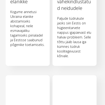
elanikke
vähekindlustatu
d neidudele
Kogume annetusi
Ukraina elanike
Paljude tüdrukute
abistamiseks
jaoks siin Eestis on
kohapeal, neile
hügieenitarvete
esmavajaliku
nappus igapäevast elu
tagamiseks piirialadel
halvav probleem. Selle
ja Eestisse saabunud
tõttu jääb lausa iga
põgenike toetamiseks.
kümnes tüdruk
koolitegevusest
kõrvale.