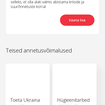
selleks, et olla alati valmis abistama kriiside ja
suurõnnetuste korral.
Vaata lisa
Teised annetusvõimalused
Toeta Ukraina
Hügieenitarbed