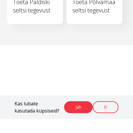
Toeta Paldiski
Toeta Põlvamaa
seltsi tegevust
seltsi tegevust
Kas lubate
Jah
Ei
kasutada küpsiseid?