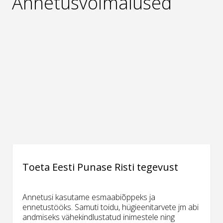
Annetusvõimalused
Toeta Eesti Punase Risti tegevust
Annetusi kasutame esmaabiõppeks ja
ennetustööks. Samuti toidu, hügieenitarvete jm abi
andmiseks vähekindlustatud inimestele ning