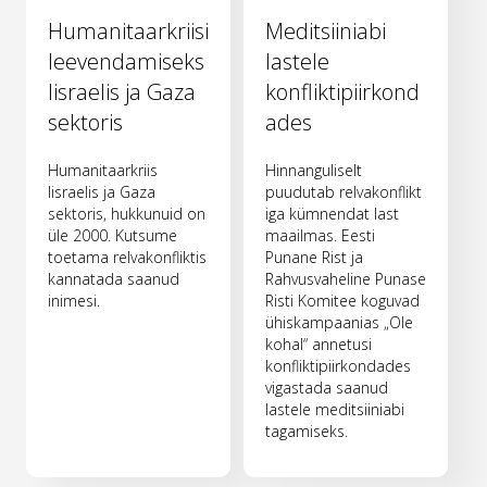
Humanitaarkriisi
Meditsiiniabi
leevendamiseks
lastele
Iisraelis ja Gaza
konfliktipiirkond
sektoris
ades
Humanitaarkriis
Hinnanguliselt
Iisraelis ja Gaza
puudutab relvakonflikt
sektoris, hukkunuid on
iga kümnendat last
üle 2000. Kutsume
maailmas. Eesti
toetama relvakonfliktis
Punane Rist ja
kannatada saanud
Rahvusvaheline Punase
inimesi.
Risti Komitee koguvad
ühiskampaanias „Ole
kohal“ annetusi
konfliktipiirkondades
vigastada saanud
lastele meditsiiniabi
tagamiseks.