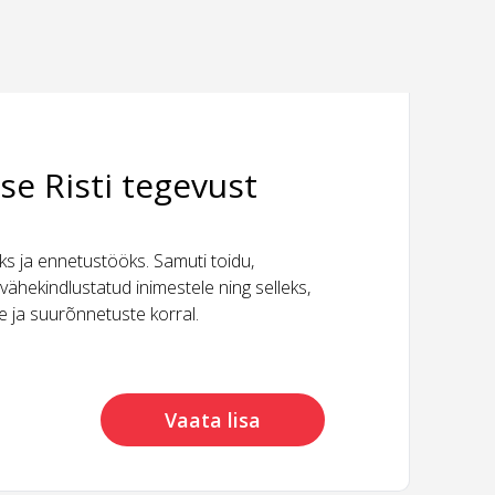
se Risti tegevust
 ja ennetustööks. Samuti toidu,
vähekindlustatud inimestele ning selleks,
ide ja suurõnnetuste korral.
Vaata lisa