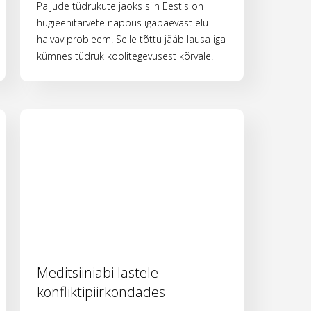
Paljude tüdrukute jaoks siin Eestis on
hügieenitarvete nappus igapäevast elu
halvav probleem. Selle tõttu jääb lausa iga
kümnes tüdruk koolitegevusest kõrvale.
Meditsiiniabi lastele
konfliktipiirkondades