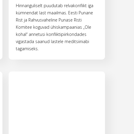
Hinnanguliselt puudutab relvakonflikt iga
kümnendat last maailmas. Eesti Punane
Rist ja Rahvusvaheline Punase Risti
Komitee koguvad ühiskampaanias „Ole
kohal“ annetusi konfliktipiirkondades
vigastada saanud lastele meditsiiniabi
tagamiseks.