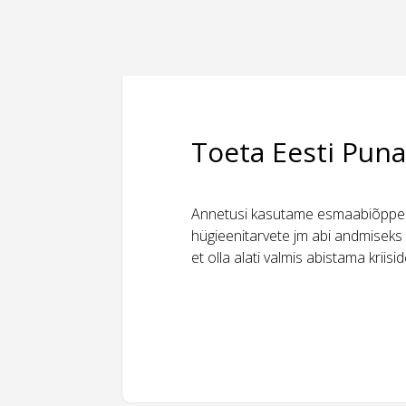
Toeta Eesti Puna
Annetusi kasutame esmaabiõppeks
hügieenitarvete jm abi andmiseks 
et olla alati valmis abistama kriis