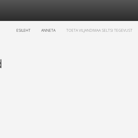
ESILEHT
ANNETA
TOETA VILJANDIMAA SELTSI TEGEVUST
d