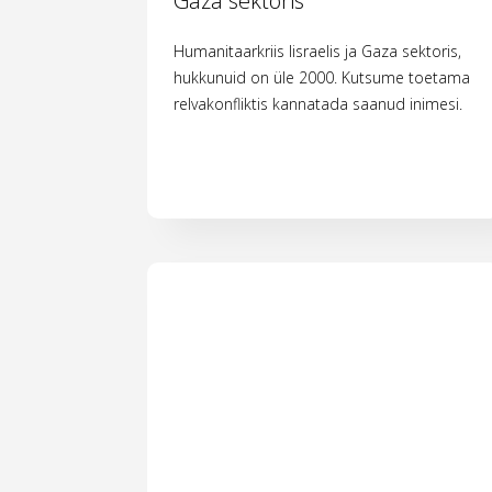
Gaza sektoris
Humanitaarkriis Iisraelis ja Gaza sektoris,
hukkunuid on üle 2000. Kutsume toetama
relvakonfliktis kannatada saanud inimesi.