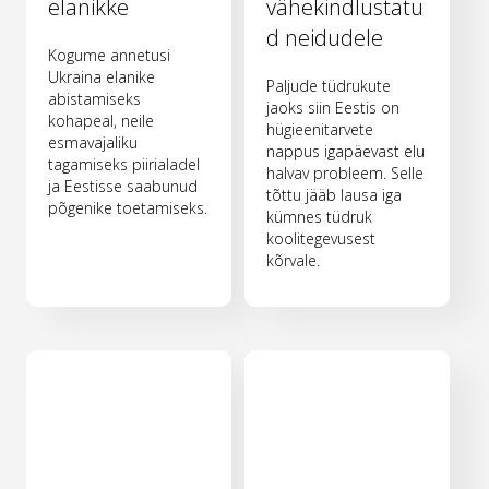
elanikke
vähekindlustatu
d neidudele
Kogume annetusi
Ukraina elanike
Paljude tüdrukute
abistamiseks
jaoks siin Eestis on
kohapeal, neile
hügieenitarvete
esmavajaliku
nappus igapäevast elu
tagamiseks piirialadel
halvav probleem. Selle
ja Eestisse saabunud
tõttu jääb lausa iga
põgenike toetamiseks.
kümnes tüdruk
koolitegevusest
kõrvale.