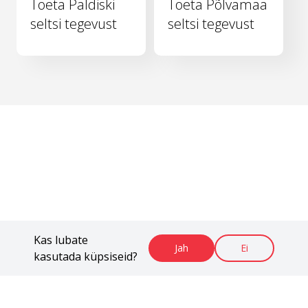
Toeta Paldiski
Toeta Põlvamaa
seltsi tegevust
seltsi tegevust
Kas lubate
Jah
Ei
kasutada küpsiseid?