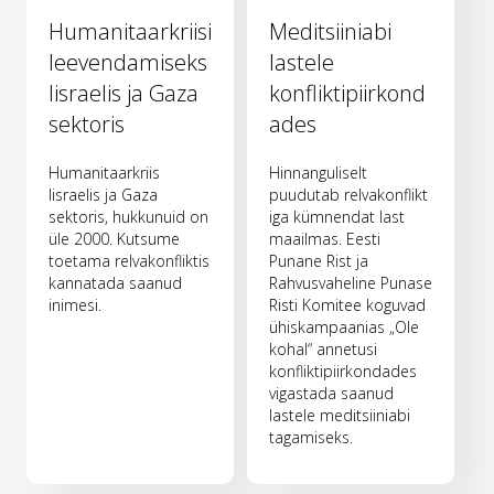
Humanitaarkriisi
Meditsiiniabi
leevendamiseks
lastele
Iisraelis ja Gaza
konfliktipiirkond
sektoris
ades
Humanitaarkriis
Hinnanguliselt
Iisraelis ja Gaza
puudutab relvakonflikt
sektoris, hukkunuid on
iga kümnendat last
üle 2000. Kutsume
maailmas. Eesti
toetama relvakonfliktis
Punane Rist ja
kannatada saanud
Rahvusvaheline Punase
inimesi.
Risti Komitee koguvad
ühiskampaanias „Ole
kohal“ annetusi
konfliktipiirkondades
vigastada saanud
lastele meditsiiniabi
tagamiseks.