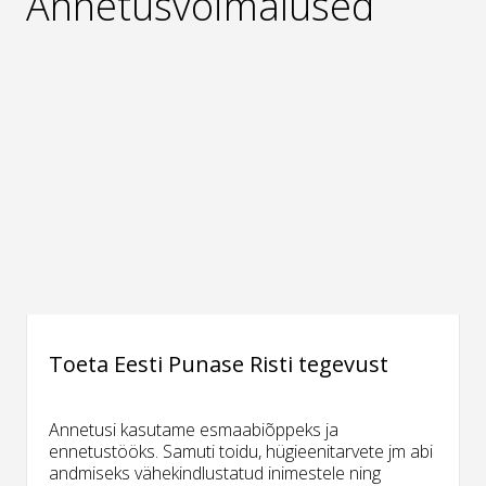
Annetusvõimalused
Toeta Eesti Punase Risti tegevust
Annetusi kasutame esmaabiõppeks ja
ennetustööks. Samuti toidu, hügieenitarvete jm abi
andmiseks vähekindlustatud inimestele ning