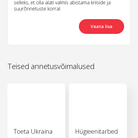
selleks, et olla alati valmis abistama kriiside ja
suurõnnetuste korral.
Vaata lisa
Teised annetusvõimalused
Toeta Ukraina
Hügieenitarbed