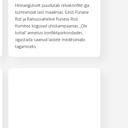
Hinnanguliselt puudutab relvakonflikt iga
kümnendat last maailmas. Eesti Punane
Rist ja Rahvusvaheline Punase Risti
Komitee koguvad ühiskampaanias „Ole
kohal“ annetusi konfliktipiirkondades
vigastada saanud lastele meditsiiniabi
tagamiseks.