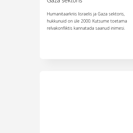
Gaza sektoris
Humanitaarkriis Iisraelis ja Gaza sektoris,
hukkunuid on üle 2000. Kutsume toetama
relvakonfliktis kannatada saanud inimesi.