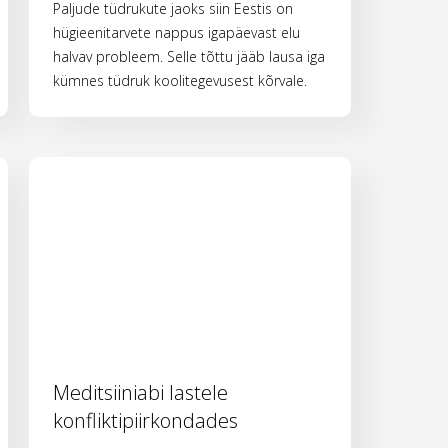
Paljude tüdrukute jaoks siin Eestis on
hügieenitarvete nappus igapäevast elu
halvav probleem. Selle tõttu jääb lausa iga
kümnes tüdruk koolitegevusest kõrvale.
Meditsiiniabi lastele
konfliktipiirkondades