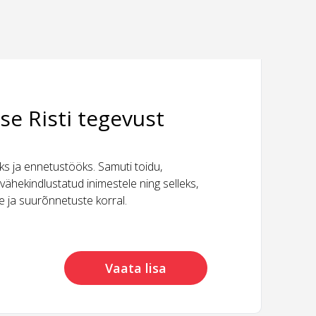
se Risti tegevust
 ja ennetustööks. Samuti toidu,
vähekindlustatud inimestele ning selleks,
ide ja suurõnnetuste korral.
Vaata lisa