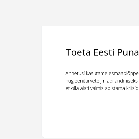
Toeta Eesti Puna
Annetusi kasutame esmaabiõppeks
hügieenitarvete jm abi andmiseks 
et olla alati valmis abistama kriis