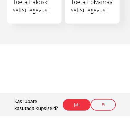
Toeta Paldiski
Toeta Põlvamaa
seltsi tegevust
seltsi tegevust
Kas lubate
Jah
Ei
kasutada küpsiseid?