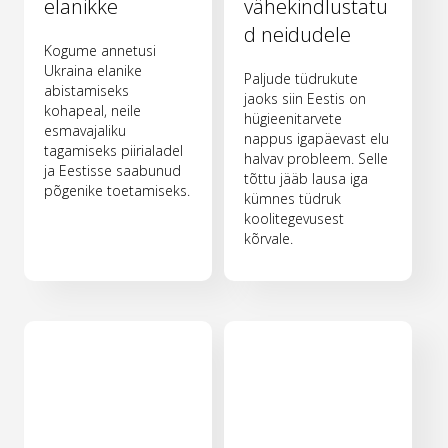
elanikke
vähekindlustatu
d neidudele
Kogume annetusi
Ukraina elanike
Paljude tüdrukute
abistamiseks
jaoks siin Eestis on
kohapeal, neile
hügieenitarvete
esmavajaliku
nappus igapäevast elu
tagamiseks piirialadel
halvav probleem. Selle
ja Eestisse saabunud
tõttu jääb lausa iga
põgenike toetamiseks.
kümnes tüdruk
koolitegevusest
kõrvale.