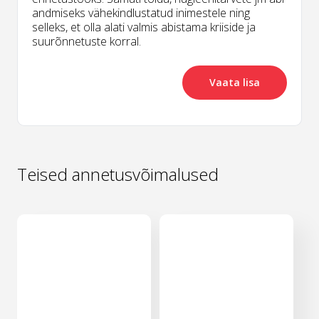
andmiseks vähekindlustatud inimestele ning
selleks, et olla alati valmis abistama kriiside ja
suurõnnetuste korral.
Vaata lisa
Teised annetusvõimalused