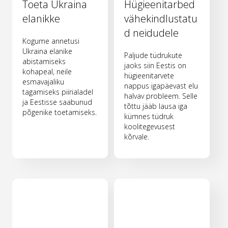
Toeta Ukraina
Hügieenitarbed
elanikke
vähekindlustatu
d neidudele
Kogume annetusi
Ukraina elanike
Paljude tüdrukute
abistamiseks
jaoks siin Eestis on
kohapeal, neile
hügieenitarvete
esmavajaliku
nappus igapäevast elu
tagamiseks piirialadel
halvav probleem. Selle
ja Eestisse saabunud
tõttu jääb lausa iga
põgenike toetamiseks.
kümnes tüdruk
koolitegevusest
kõrvale.