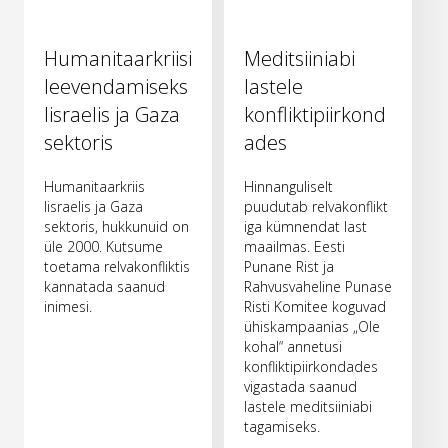
Humanitaarkriisi
Meditsiiniabi
leevendamiseks
lastele
Iisraelis ja Gaza
konfliktipiirkond
sektoris
ades
Humanitaarkriis
Hinnanguliselt
Iisraelis ja Gaza
puudutab relvakonflikt
sektoris, hukkunuid on
iga kümnendat last
üle 2000. Kutsume
maailmas. Eesti
toetama relvakonfliktis
Punane Rist ja
kannatada saanud
Rahvusvaheline Punase
inimesi.
Risti Komitee koguvad
ühiskampaanias „Ole
kohal“ annetusi
konfliktipiirkondades
vigastada saanud
lastele meditsiiniabi
tagamiseks.