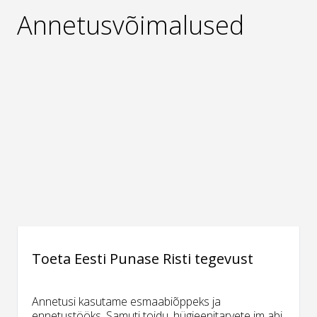
Annetusvõimalused
Toeta Eesti Punase Risti tegevust
Annetusi kasutame esmaabiõppeks ja
ennetustööks. Samuti toidu, hügieenitarvete jm abi