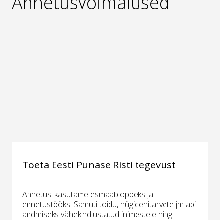
Annetusvõimalused
Toeta Eesti Punase Risti tegevust
Annetusi kasutame esmaabiõppeks ja
ennetustööks. Samuti toidu, hügieenitarvete jm abi
andmiseks vähekindlustatud inimestele ning