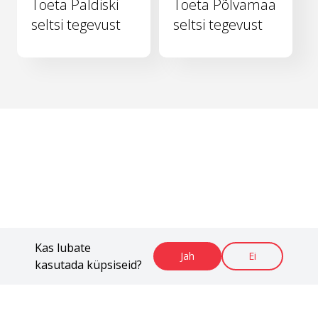
Toeta Paldiski
Toeta Põlvamaa
seltsi tegevust
seltsi tegevust
Kas lubate
Jah
Ei
kasutada küpsiseid?