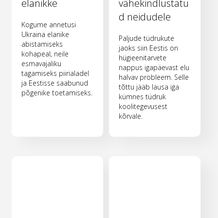
elanikke
vähekindlustatu
d neidudele
Kogume annetusi
Ukraina elanike
Paljude tüdrukute
abistamiseks
jaoks siin Eestis on
kohapeal, neile
hügieenitarvete
esmavajaliku
nappus igapäevast elu
tagamiseks piirialadel
halvav probleem. Selle
ja Eestisse saabunud
tõttu jääb lausa iga
põgenike toetamiseks.
kümnes tüdruk
koolitegevusest
kõrvale.