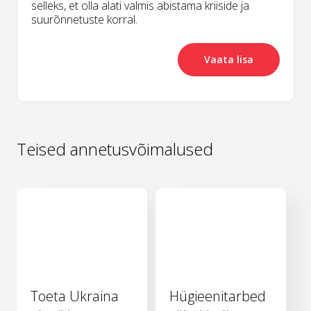
selleks, et olla alati valmis abistama kriiside ja
suurõnnetuste korral.
Vaata lisa
Teised annetusvõimalused
Toeta Ukraina
Hügieenitarbed