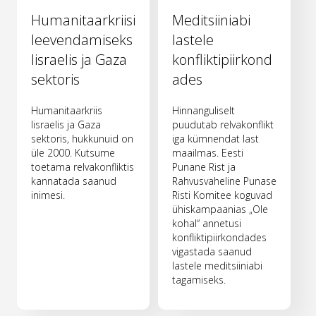
Humanitaarkriisi
Meditsiiniabi
leevendamiseks
lastele
Iisraelis ja Gaza
konfliktipiirkond
sektoris
ades
Humanitaarkriis
Hinnanguliselt
Iisraelis ja Gaza
puudutab relvakonflikt
sektoris, hukkunuid on
iga kümnendat last
üle 2000. Kutsume
maailmas. Eesti
toetama relvakonfliktis
Punane Rist ja
kannatada saanud
Rahvusvaheline Punase
inimesi.
Risti Komitee koguvad
ühiskampaanias „Ole
kohal“ annetusi
konfliktipiirkondades
vigastada saanud
lastele meditsiiniabi
tagamiseks.