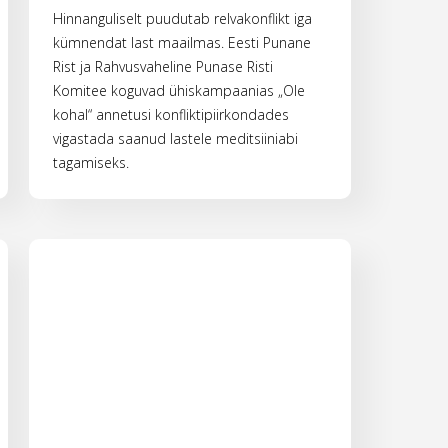
Hinnanguliselt puudutab relvakonflikt iga
kümnendat last maailmas. Eesti Punane
Rist ja Rahvusvaheline Punase Risti
Komitee koguvad ühiskampaanias „Ole
kohal“ annetusi konfliktipiirkondades
vigastada saanud lastele meditsiiniabi
tagamiseks.