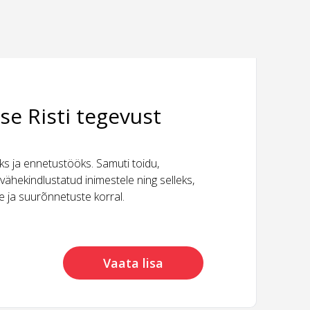
se Risti tegevust
 ja ennetustööks. Samuti toidu,
vähekindlustatud inimestele ning selleks,
ide ja suurõnnetuste korral.
Vaata lisa