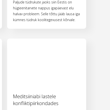
Paljude tüdrukute jaoks siin Eestis on
hügieenitarvete nappus igapäevast elu
halvav probleem. Selle tõttu jääb lausa iga
kümnes tüdruk koolitegevusest kõrvale.
Meditsiiniabi lastele
konfliktipiirkondades