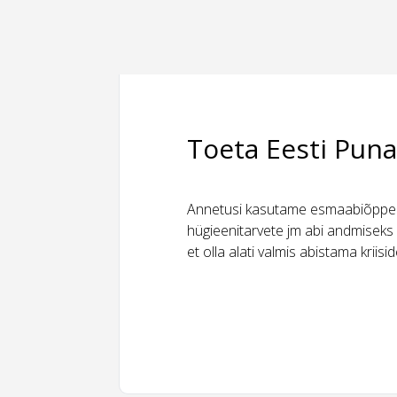
Toeta Eesti Puna
Annetusi kasutame esmaabiõppeks
hügieenitarvete jm abi andmiseks 
et olla alati valmis abistama kriis