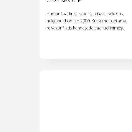
Gaza sektoris
Humanitaarkriis Iisraelis ja Gaza sektoris,
hukkunuid on üle 2000. Kutsume toetama
relvakonfliktis kannatada saanud inimesi.