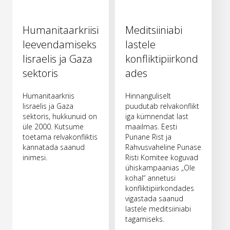
Humanitaarkriisi
Meditsiiniabi
leevendamiseks
lastele
Iisraelis ja Gaza
konfliktipiirkond
sektoris
ades
Humanitaarkriis
Hinnanguliselt
Iisraelis ja Gaza
puudutab relvakonflikt
sektoris, hukkunuid on
iga kümnendat last
üle 2000. Kutsume
maailmas. Eesti
toetama relvakonfliktis
Punane Rist ja
kannatada saanud
Rahvusvaheline Punase
inimesi.
Risti Komitee koguvad
ühiskampaanias „Ole
kohal“ annetusi
konfliktipiirkondades
vigastada saanud
lastele meditsiiniabi
tagamiseks.