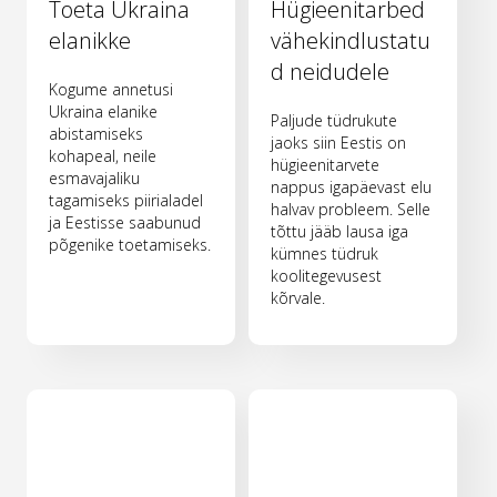
Toeta Ukraina
Hügieenitarbed
elanikke
vähekindlustatu
d neidudele
Kogume annetusi
Ukraina elanike
Paljude tüdrukute
abistamiseks
jaoks siin Eestis on
kohapeal, neile
hügieenitarvete
esmavajaliku
nappus igapäevast elu
tagamiseks piirialadel
halvav probleem. Selle
ja Eestisse saabunud
tõttu jääb lausa iga
põgenike toetamiseks.
kümnes tüdruk
koolitegevusest
kõrvale.