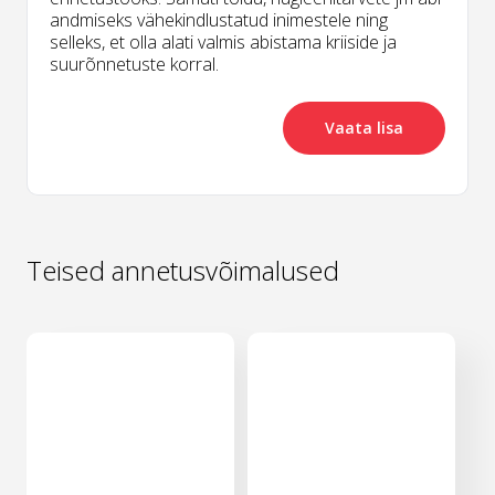
andmiseks vähekindlustatud inimestele ning
selleks, et olla alati valmis abistama kriiside ja
suurõnnetuste korral.
Vaata lisa
Teised annetusvõimalused