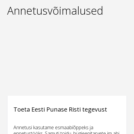
Annetusvõimalused
Toeta Eesti Punase Risti tegevust
Annetusi kasutame esmaabiõppeks ja
ennetustööks. Samuti toidu, hügieenitarvete jm abi