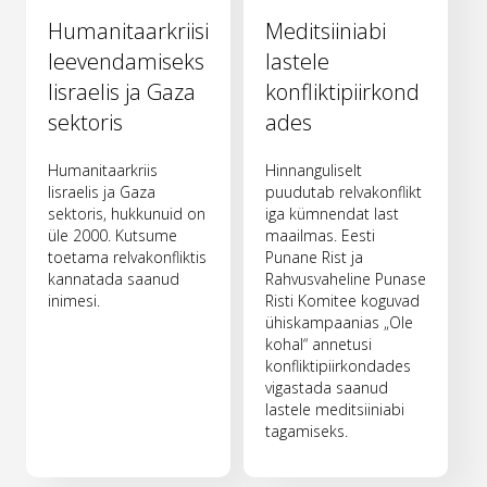
Humanitaarkriisi
Meditsiiniabi
leevendamiseks
lastele
Iisraelis ja Gaza
konfliktipiirkond
sektoris
ades
Humanitaarkriis
Hinnanguliselt
Iisraelis ja Gaza
puudutab relvakonflikt
sektoris, hukkunuid on
iga kümnendat last
üle 2000. Kutsume
maailmas. Eesti
toetama relvakonfliktis
Punane Rist ja
kannatada saanud
Rahvusvaheline Punase
inimesi.
Risti Komitee koguvad
ühiskampaanias „Ole
kohal“ annetusi
konfliktipiirkondades
vigastada saanud
lastele meditsiiniabi
tagamiseks.