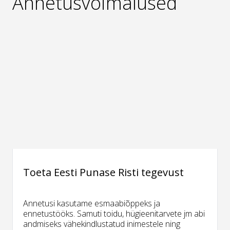
Annetusvõimalused
Toeta Eesti Punase Risti tegevust
Annetusi kasutame esmaabiõppeks ja
ennetustööks. Samuti toidu, hügieenitarvete jm abi
andmiseks vähekindlustatud inimestele ning