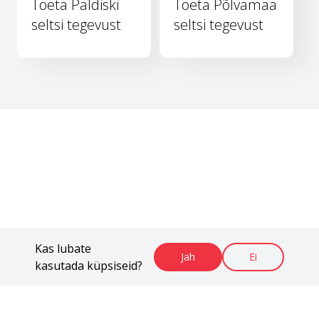
Toeta Paldiski
Toeta Põlvamaa
seltsi tegevust
seltsi tegevust
Kas lubate
Jah
Ei
kasutada küpsiseid?