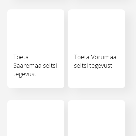
Toeta
Toeta Võrumaa
Saaremaa seltsi
seltsi tegevust
tegevust