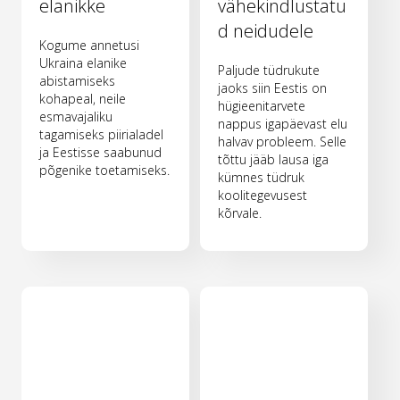
elanikke
vähekindlustatu
d neidudele
Kogume annetusi
Ukraina elanike
Paljude tüdrukute
abistamiseks
jaoks siin Eestis on
kohapeal, neile
hügieenitarvete
esmavajaliku
nappus igapäevast elu
tagamiseks piirialadel
halvav probleem. Selle
ja Eestisse saabunud
tõttu jääb lausa iga
põgenike toetamiseks.
kümnes tüdruk
koolitegevusest
kõrvale.