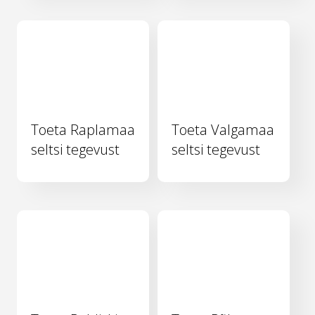
Toeta Raplamaa
Toeta Valgamaa
seltsi tegevust
seltsi tegevust