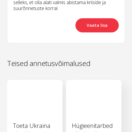
selleks, et olla alati valmis abistama kriiside ja
suurõnnetuste korral.
Vaata lisa
Teised annetusvõimalused
Toeta Ukraina
Hügieenitarbed