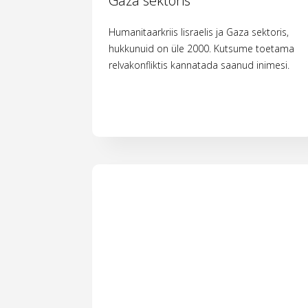
Gaza sektoris
Humanitaarkriis Iisraelis ja Gaza sektoris,
hukkunuid on üle 2000. Kutsume toetama
relvakonfliktis kannatada saanud inimesi.