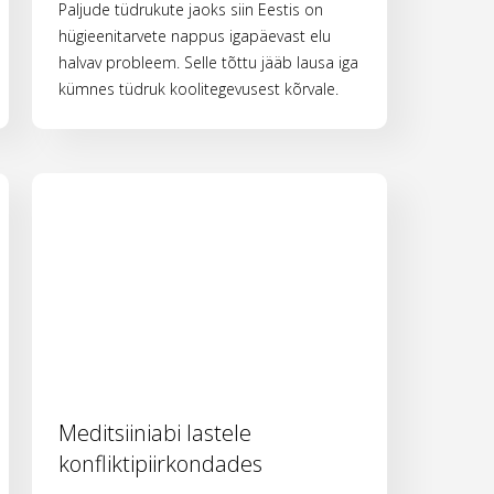
Paljude tüdrukute jaoks siin Eestis on
hügieenitarvete nappus igapäevast elu
halvav probleem. Selle tõttu jääb lausa iga
kümnes tüdruk koolitegevusest kõrvale.
Meditsiiniabi lastele
konfliktipiirkondades