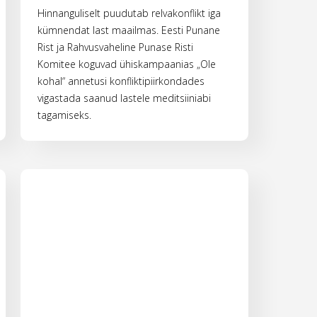
Hinnanguliselt puudutab relvakonflikt iga
kümnendat last maailmas. Eesti Punane
Rist ja Rahvusvaheline Punase Risti
Komitee koguvad ühiskampaanias „Ole
kohal“ annetusi konfliktipiirkondades
vigastada saanud lastele meditsiiniabi
tagamiseks.