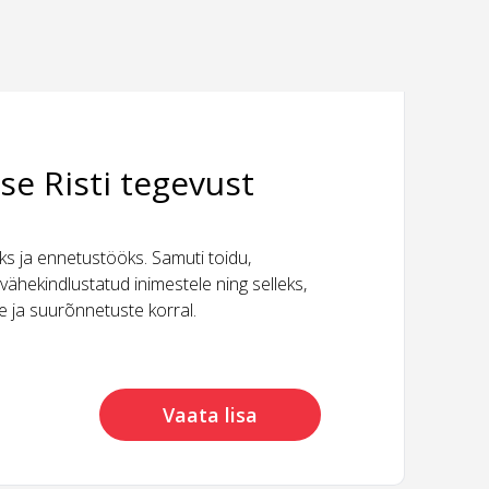
se Risti tegevust
 ja ennetustööks. Samuti toidu,
vähekindlustatud inimestele ning selleks,
ide ja suurõnnetuste korral.
Vaata lisa