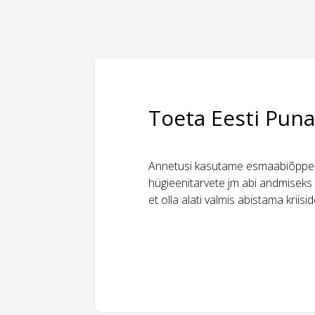
Toeta Eesti Puna
Annetusi kasutame esmaabiõppeks
hügieenitarvete jm abi andmiseks 
et olla alati valmis abistama kriis