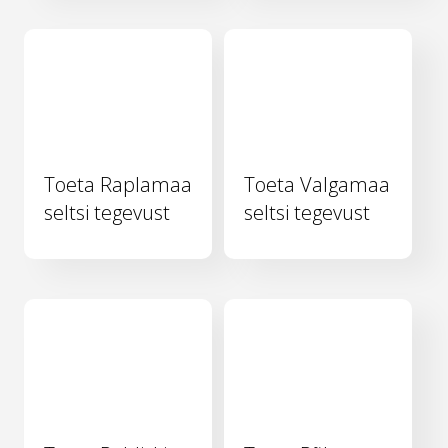
Toeta Raplamaa
Toeta Valgamaa
seltsi tegevust
seltsi tegevust