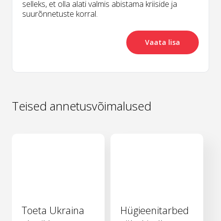
selleks, et olla alati valmis abistama kriiside ja
suurõnnetuste korral.
Vaata lisa
Teised annetusvõimalused
Toeta Ukraina
Hügieenitarbed