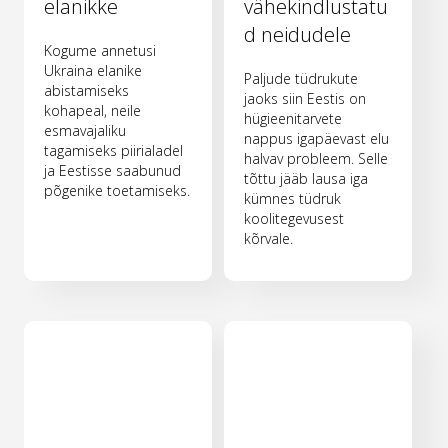
elanikke
vähekindlustatu
d neidudele
Kogume annetusi
Ukraina elanike
Paljude tüdrukute
abistamiseks
jaoks siin Eestis on
kohapeal, neile
hügieenitarvete
esmavajaliku
nappus igapäevast elu
tagamiseks piirialadel
halvav probleem. Selle
ja Eestisse saabunud
tõttu jääb lausa iga
põgenike toetamiseks.
kümnes tüdruk
koolitegevusest
kõrvale.