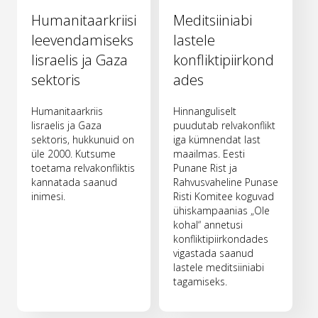
Humanitaarkriisi
Meditsiiniabi
leevendamiseks
lastele
Iisraelis ja Gaza
konfliktipiirkond
sektoris
ades
Humanitaarkriis
Hinnanguliselt
Iisraelis ja Gaza
puudutab relvakonflikt
sektoris, hukkunuid on
iga kümnendat last
üle 2000. Kutsume
maailmas. Eesti
toetama relvakonfliktis
Punane Rist ja
kannatada saanud
Rahvusvaheline Punase
inimesi.
Risti Komitee koguvad
ühiskampaanias „Ole
kohal“ annetusi
konfliktipiirkondades
vigastada saanud
lastele meditsiiniabi
tagamiseks.