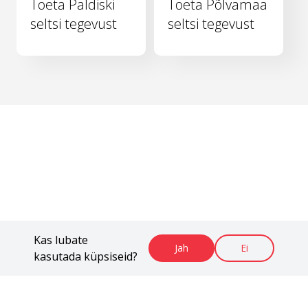
Toeta Paldiski
Toeta Põlvamaa
seltsi tegevust
seltsi tegevust
Kas lubate
Jah
Ei
kasutada küpsiseid?