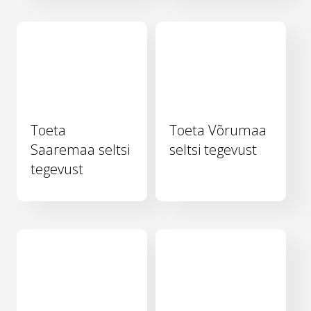
Toeta
Toeta Võrumaa
Saaremaa seltsi
seltsi tegevust
tegevust