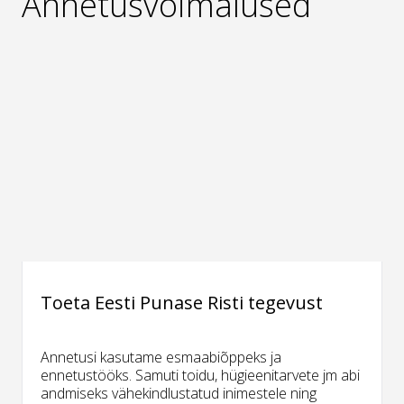
Annetusvõimalused
Toeta Eesti Punase Risti tegevust
Annetusi kasutame esmaabiõppeks ja
ennetustööks. Samuti toidu, hügieenitarvete jm abi
andmiseks vähekindlustatud inimestele ning