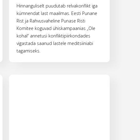
Hinnanguliselt puudutab relvakonflikt iga
kümnendat last maailmas. Eesti Punane
Rist ja Rahvusvaheline Punase Risti
Komitee koguvad ühiskampaanias „Ole
kohal“ annetusi konfliktipiirkondades
vigastada saanud lastele meditsiiniabi
tagamiseks.