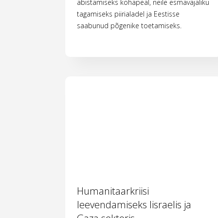
abistamiseks kohapeal, neile esmavajaliku
tagamiseks piirialadel ja Eestisse
saabunud põgenike toetamiseks.
Humanitaarkriisi
leevendamiseks Iisraelis ja