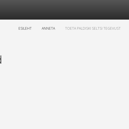
ESILEHT
ANNETA
TOETA PALDISKI SELTSI TEGEVUST
d