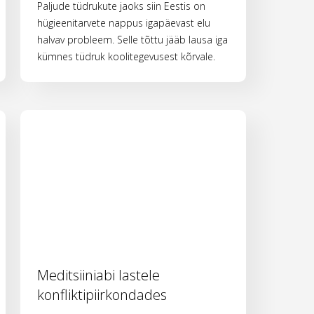
Paljude tüdrukute jaoks siin Eestis on
hügieenitarvete nappus igapäevast elu
halvav probleem. Selle tõttu jääb lausa iga
kümnes tüdruk koolitegevusest kõrvale.
Meditsiiniabi lastele
konfliktipiirkondades