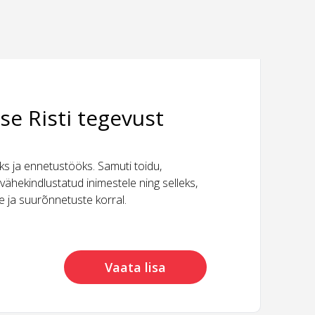
se Risti tegevust
 ja ennetustööks. Samuti toidu,
vähekindlustatud inimestele ning selleks,
ide ja suurõnnetuste korral.
Vaata lisa