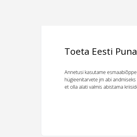
Toeta Eesti Puna
Annetusi kasutame esmaabiõppeks
hügieenitarvete jm abi andmiseks 
et olla alati valmis abistama kriis