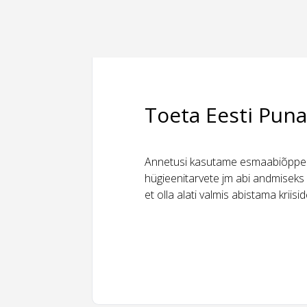
Toeta Eesti Puna
Annetusi kasutame esmaabiõppeks
hügieenitarvete jm abi andmiseks 
et olla alati valmis abistama kriis