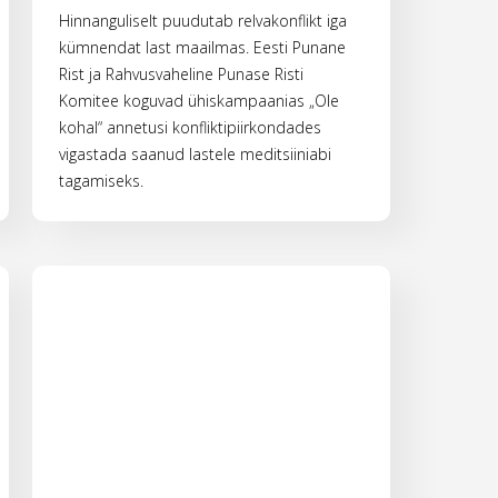
Hinnanguliselt puudutab relvakonflikt iga
kümnendat last maailmas. Eesti Punane
Rist ja Rahvusvaheline Punase Risti
Komitee koguvad ühiskampaanias „Ole
kohal“ annetusi konfliktipiirkondades
vigastada saanud lastele meditsiiniabi
tagamiseks.