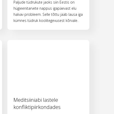
Paljude tüdrukute jaoks siin Eestis on
hügieenitarvete nappus igapäevast elu
halvav probleem. Selle tõttu jääb lausa iga
kümnes tüdruk koolitegevusest kõrvale.
Meditsiiniabi lastele
konfliktipiirkondades