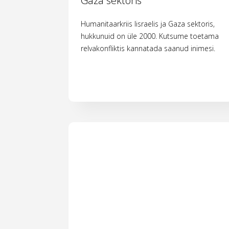
Gaza sektoris
Humanitaarkriis Iisraelis ja Gaza sektoris,
hukkunuid on üle 2000. Kutsume toetama
relvakonfliktis kannatada saanud inimesi.