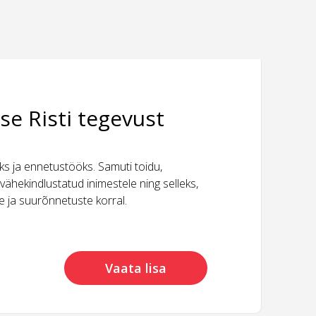
se Risti tegevust
 ja ennetustööks. Samuti toidu,
vähekindlustatud inimestele ning selleks,
ide ja suurõnnetuste korral.
Vaata lisa